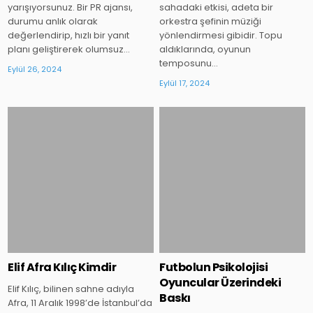
yarışıyorsunuz. Bir PR ajansı,
sahadaki etkisi, adeta bir
durumu anlık olarak
orkestra şefinin müziği
değerlendirip, hızlı bir yanıt
yönlendirmesi gibidir. Topu
planı geliştirerek olumsuz…
aldıklarında, oyunun
temposunu…
Eylül 26, 2024
Eylül 17, 2024
Posted
Posted
in
in
Elif Afra Kılıç Kimdir
Futbolun Psikolojisi
Oyuncular Üzerindeki
Elif Kılıç, bilinen sahne adıyla
Baskı
Afra, 11 Aralık 1998’de İstanbul’da