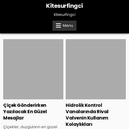
Skip
Kitesurfingci
to
content
Kitesurfingci
Menu
Posted
Posted
in
in
Çiçek Gönderirken
Hidrolik Kontrol
Yazılacak En Güzel
Vanalarında Rival
Mesajlar
Valvenin Kullanım
Kolaylıkları
Çiçekler, duyguların en güzel