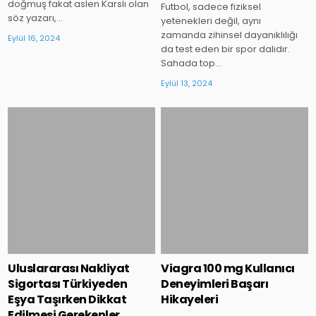
doğmuş fakat aslen Karslı olan
Futbol, sadece fiziksel
söz yazarı,…
yetenekleri değil, aynı
zamanda zihinsel dayanıklılığı
Eylül 16, 2024
da test eden bir spor dalıdır.
Sahada top…
Eylül 13, 2024
Posted
Posted
in
in
Uluslararası Nakliyat
Viagra 100 mg Kullanıcı
Sigortası Türkiyeden
Deneyimleri Başarı
Eşya Taşırken Dikkat
Hikayeleri
Edilmesi Gerekenler