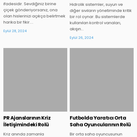
ifadesidir. Sevdiğiniz birine
Hidrolik sistemler, suyun ve
çiçek gönderiyorsanız, ona
diğer sıvıların yönetiminde kritik
olan hislerinizi açıkça belirtmek
bir rol oynar. Bu sistemlerde
harika bir fikir….
kullanılan kontrol vanaları,
akışın…
Eylül 28, 2024
Eylül 26, 2024
Posted
Posted
in
in
PR Ajanslarının Kriz
Futbolda Yaratıcı Orta
İletişimindeki Rolü
Saha Oyuncularının Rolü
Kriz anında zamanla
Bir orta saha oyuncusunun