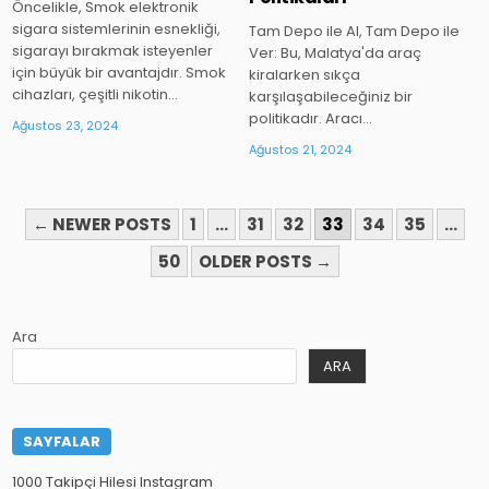
Öncelikle, Smok elektronik
sigara sistemlerinin esnekliği,
Tam Depo ile Al, Tam Depo ile
sigarayı bırakmak isteyenler
Ver: Bu, Malatya'da araç
için büyük bir avantajdır. Smok
kiralarken sıkça
cihazları, çeşitli nikotin…
karşılaşabileceğiniz bir
politikadır. Aracı…
Ağustos 23, 2024
Ağustos 21, 2024
YAZI
← NEWER POSTS
1
…
31
32
33
34
35
…
SAYFALAMASI
50
OLDER POSTS →
Ara
ARA
SAYFALAR
1000 Takipçi Hilesi Instagram