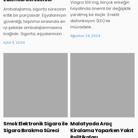
Viagra 100 mg, birçok erkeğin
hayatında önemli bir değişiklik
Ambalajlama, sigorta sürecinin
yaratmış bir ilaçtır. Erektil
kritik bir parçasıdır. Eşyalarınızın
disfonksiyon (ED) ile
güvenliği, taşınma sırasında en
mücadele…
iyi şekilde ambalajlanmasına
bağlıdır. Sigorta, eşyalarınızın…
Ağustos 24, 2024
Eylül 9, 2024
Posted
Posted
in
in
Smok Elektronik Sigara ile
Malatyada Araç
Sigara Bırakma Süreci
Kiralama Yaparken Yakıt
Politikaları