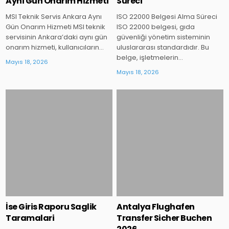
Ayni Gun Onarim Hizmeti
Sureci
MSI Teknik Servis Ankara Aynı
ISO 22000 Belgesi Alma Süreci
Gün Onarım Hizmeti MSI teknik
ISO 22000 belgesi, gıda
servisinin Ankara’daki aynı gün
güvenliği yönetim sisteminin
onarım hizmeti, kullanıcıların…
uluslararası standardıdır. Bu
belge, işletmelerin…
Mayıs 18, 2026
Mayıs 18, 2026
Posted
Posted
in
in
İse Giris Raporu Saglik
Antalya Flughafen
Taramalari
Transfer Sicher Buchen