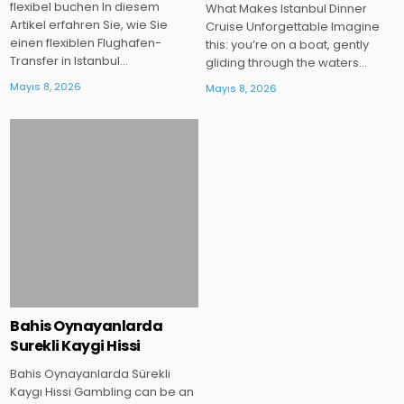
flexibel buchen In diesem
What Makes Istanbul Dinner
Artikel erfahren Sie, wie Sie
Cruise Unforgettable Imagine
einen flexiblen Flughafen-
this: you’re on a boat, gently
Transfer in Istanbul…
gliding through the waters…
Mayıs 8, 2026
Mayıs 8, 2026
Posted
in
Bahis Oynayanlarda
Surekli Kaygi Hissi
Bahis Oynayanlarda Sürekli
Kaygı Hissi Gambling can be an