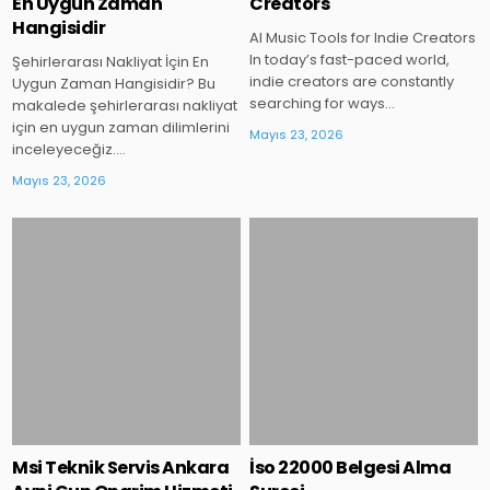
En Uygun Zaman
Creators
Hangisidir
AI Music Tools for Indie Creators
In today’s fast-paced world,
Şehirlerarası Nakliyat İçin En
indie creators are constantly
Uygun Zaman Hangisidir? Bu
searching for ways…
makalede şehirlerarası nakliyat
için en uygun zaman dilimlerini
Mayıs 23, 2026
inceleyeceğiz….
Mayıs 23, 2026
Posted
Posted
in
in
Msi Teknik Servis Ankara
İso 22000 Belgesi Alma