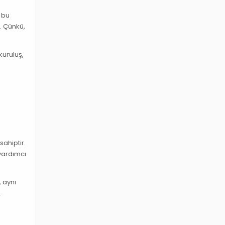
n bu
r. Çünkü,
kuruluş,
sahiptir.
 yardımcı
 aynı
.