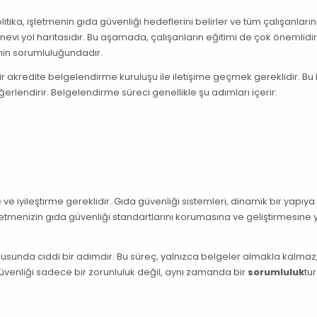
litika, işletmenin gıda güvenliği hedeflerini belirler ve tüm çalışanları
r nevi yol haritasıdır. Bu aşamada, çalışanların eğitimi de çok önemlidi
inin sorumluluğundadır.
bir akredite belgelendirme kuruluşu ile iletişime geçmek gereklidir. Bu 
rlendirir. Belgelendirme süreci genellikle şu adımları içerir:
 ve iyileştirme gereklidir. Gıda güvenliği sistemleri, dinamik bir yapıya 
, işletmenizin gıda güvenliği standartlarını korumasına ve geliştirmesine
usunda ciddi bir adımdır. Bu süreç, yalnızca belgeler almakla kalmaz,
güvenliği sadece bir zorunluluk değil, aynı zamanda bir
sorumluluk
tur