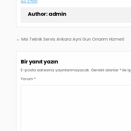
iso 27001
Author:
admin
Yazı
← Msi Teknik Servis Ankara Ayni Gun Onarim Hizmeti
gezinmesi
Bir yanıt yazın
E-posta adresiniz yayınlanmayacak.
Gerekli alanlar
*
ile i
Yorum
*