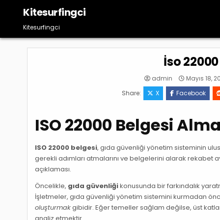
Skip
Kitesurfingci
to
content
Kitesurfingci
İso 22000
admin
Mayıs 18, 2
Share:
X
Facebook
ISO 22000 Belgesi Alma
ISO 22000 belgesi
, gıda güvenliği yönetim sisteminin ulu
gerekli adımları atmalarını ve belgelerini alarak rekabet av
açıklaması.
Öncelikle,
gıda güvenliği
konusunda bir farkındalık yarat
İşletmeler, gıda güvenliği yönetim sistemini kurmadan önce
oluşturmak
gibidir. Eğer temeller sağlam değilse, üst kat
analiz etmektir.