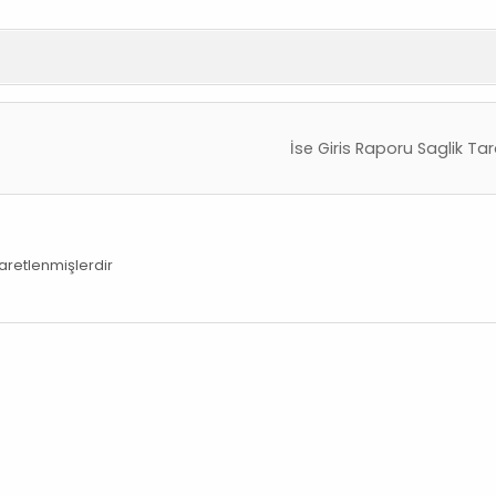
İse Giris Raporu Saglik T
şaretlenmişlerdir