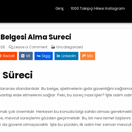
Giriş
1000 Takipçi Hilesi Instagram
 Belgesi Alma Sureci
on
Posted
026
Leave a Comment
Uncategorized
İso
in
22000
Reddit
VK
Digg
Linkedin
Mix
Belgesi
Alma
Sureci
 Süreci
slararası standardıdır. Bu belge, işletmelerin gıda güvenliğini sağlama
antajı elde etmelerini sağlar. Peki, bu süreç nasıl işler? İşte adım ad
mak çok önemlidir. Herkesin bu konuda bilgi sahibi olması gerekmekt
, mevcut süreçlerini gözden geçirmelidir. Bu, bir nevi
temel taşlarını
lar da güvenli olmayacaktır. İşte bu yüzden, ilk adım her zaman mevc