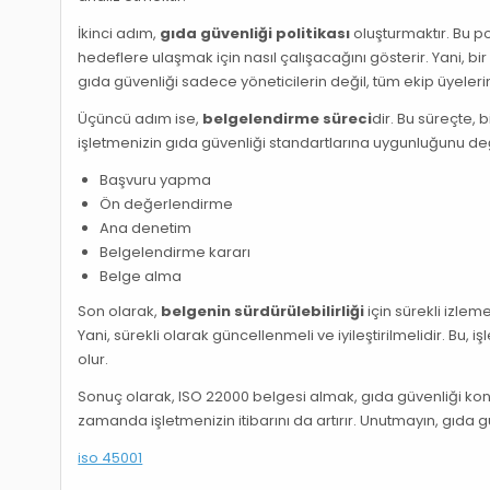
İkinci adım,
gıda güvenliği politikası
oluşturmaktır. Bu po
hedeflere ulaşmak için nasıl çalışacağını gösterir. Yani, bi
gıda güvenliği sadece yöneticilerin değil, tüm ekip üyeler
Üçüncü adım ise,
belgelendirme süreci
dir. Bu süreçte, 
işletmenizin gıda güvenliği standartlarına uygunluğunu değe
Başvuru yapma
Ön değerlendirme
Ana denetim
Belgelendirme kararı
Belge alma
Son olarak,
belgenin sürdürülebilirliği
için sürekli izleme
Yani, sürekli olarak güncellenmeli ve iyileştirilmelidir. Bu
olur.
Sonuç olarak, ISO 22000 belgesi almak, gıda güvenliği kon
zamanda işletmenizin itibarını da artırır. Unutmayın, gıda 
iso 45001