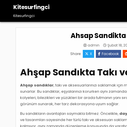
Skip
Kitesurfingci
to
content
Kitesurfingci
Ahsap Sandikta
admin
Şubat 18, 2
Share:
X
Facebook
Ahşap Sandıkta Takı 
Ahşap sandıklar
, takı ve aksesuarlarınızı saklamak içi
sunarlar. Bu sandıklar, eşyalarınızı korurken aynı zamanda d
kolyeleri, bilezikleri ve yüzükleri bir arada tutmanın yanı s
görünüm sunarak, her tarz dekorasyona uyum sağlar.
Bu sandıkların avantajları saymakla bitmez. Öncelikle,
day
ve tasarımları sayesinde her türlü takı ve aksesuarı sak
kalmıyor, aynı zamanda düzenleme konusunda da yaratıcı yönt