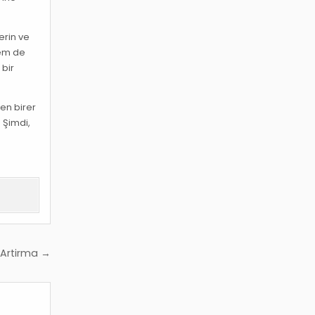
erin ve
hem de
 bir
en birer
 Şimdi,
 Artirma →