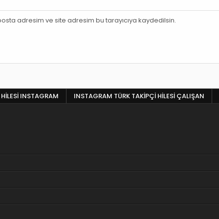
osta adresim ve site adresim bu tarayıcıya kaydedilsin.
 HILESI INSTAGRAM
INSTAGRAM TÜRK TAKIPÇI HILESI ÇALIŞAN