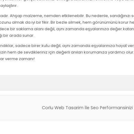
ylaştırır.
ktadır. Ahşap malzeme, nemden etkilenebilir. Bu nedenle, sandığınızı s
tozunu almak da iyi bir fikir. Bir bezle silmek, hem görünümünü korur 
dece bir saklama alanı değil, aynı zamanda eşyalarınıza değer katan
ği bir arada sunar.
ndıklar, sadece birer kutu değil; aynı zamanda eşyalarınıza hayat ver
sizin hem de sevdikleriniz için değerli anıları korumanıza yardımcı olur.
rar verme zamanı!
Corlu Web Tasarim İle Seo Performansinizi