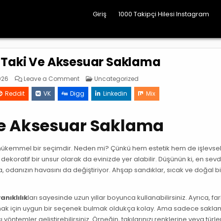
Giriş
1000 Takipçi Hilesi Instagram
 Taki Ve Aksesuar Saklama
on
Posted
026
Leave a Comment
Uncategorized
Ahsap
in
Sandikta
Reddit
VK
Digg
Linkedin
Mix
Taki
Ve
Aksesuar
Saklama
ve Aksesuar Saklama
n mükemmel bir seçimdir. Neden mi? Çünkü hem estetik hem de işlevsel
ekoratif bir unsur olarak da evinizde yer alabilir. Düşünün ki, en sevd
ıra, odanızın havasını da değiştiriyor. Ahşap sandıklar, sıcak ve doğal bi
anıklılık
ları sayesinde uzun yıllar boyunca kullanabilirsiniz. Ayrıca, far
lamak için uygun bir seçenek bulmak oldukça kolay. Ama sadece sakl
emler geliştirebilirsiniz. Örneğin, takılarınızı renklerine veya türle