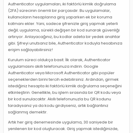
Authenticator uygulamaları, iki faktörlü kimlik doğrulama
(2FA) sürecinin önemli bir parçasıdır. Bu uygulamalar,
kullanıcıların hesaplarına giriş yaparken ek bir koruma
katmanı ekler. Yani, sadece şifrenizle giriş yapmak yeterli
değil; uygulama, sürekli değişen bir kod sunarak güvenliği
artırıyor. Anlayacağınız, bu kodlar adeta bir yedek anahtar
gibi. Şifreyi unutsanız bile, Authenticator koduyla hesabınıza
erişim sağlayabilirsiniz!
Kurulum süreci oldukça basit. İlk olarak, Authenticator
uygulamasını akıllı telefonunuza indirin. Google
Authenticator veya Microsoft Authenticator gibi popüler
seçeneklerden birini tercih edebilirsiniz. Ardından, girmek
istediğiniz hesapta iki faktörlü kimlik doğrulama seçeneğini
etkinleştirin. Genellikle, bu işlem sırasında bir QR kodu veya
bir kod sunulacaktır. Akıllı telefonunuzla bu QR kodunu
taradıysanız ya da kodu girdiyseniz, artık bağlantınız
sağlanmış demektir.
Artık her giriş denemesinde uygulama, 30 saniyede bir
yenilenen bir kod oluşturacak. Giriş yapmak istediğinizde,