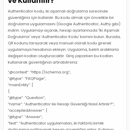
ve Kullanılır?
Authenticator kodu, iki aşamalı doğrulama sürecinde
güvenliğiniz için kullanılır. Bu kodu almak için öncelikle bir
doğrulama uygulamasını (Google Authenticator, Authy gibi)
indirin. Uygulamayı açarak, hesap ayarlarınızda ‘İki Aşamalı
Doğrulama’ veya ‘Authenticator Kodu’ kısmını bulun. Burada,
QR kodunu tarayarak veya manuel olarak kodu girerek
uygulamaya hesabınızı ekleyin. Uygulama, belirli aralıklarla
değişen kodları oluşturacaktır. Giriş yaparken bu kodları
kullanarak güvenliğinizi artırabilirsiniz.
“@context”: “https://schema.org”,
“@type”: “FAQPage”,
“mainEntity”: [
{
“@type”: “Question”,
“name”: “Authenticator ile Hesap Güvenliği Nasıl Artırılır?”,
“acceptedAnswer”: {
“@type”: “Answer”,
“text”: “Authenticator uygulamaları, iki faktörlü kimlik
doğrulama sağlayarak hesap güvenliğini artırır. Kullanıcı,