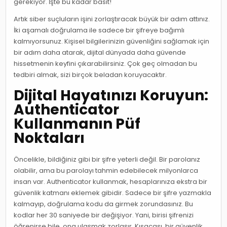
gerekiyor. İşte bu kadar basit!
Artık siber suçluların işini zorlaştıracak büyük bir adım attınız.
İki aşamalı doğrulama ile sadece bir şifreye bağımlı
kalmıyorsunuz. Kişisel bilgilerinizin güvenliğini sağlamak için
bir adım daha atarak, dijital dünyada daha güvende
hissetmenin keyfini çıkarabilirsiniz. Çok geç olmadan bu
tedbiri almak, sizi birçok beladan koruyacaktır.
Dijital Hayatınızı Koruyun:
Authenticator
Kullanmanın Püf
Noktaları
Öncelikle, bildiğiniz gibi bir şifre yeterli değil. Bir parolanız
olabilir, ama bu parolayı tahmin edebilecek milyonlarca
insan var. Authenticator kullanmak, hesaplarınıza ekstra bir
güvenlik katmanı eklemek gibidir. Sadece bir şifre yazmakla
kalmayıp, doğrulama kodu da girmek zorundasınız. Bu
kodlar her 30 saniyede bir değişiyor. Yani, birisi şifrenizi
öğrenirse bile, ona ulaşmak zorlaşır. Kısacası, bir güvenlik