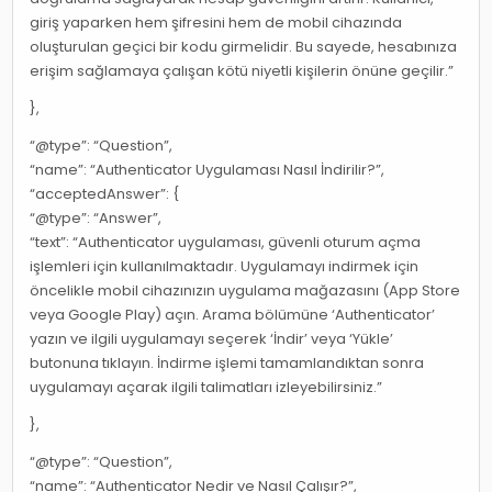
giriş yaparken hem şifresini hem de mobil cihazında
oluşturulan geçici bir kodu girmelidir. Bu sayede, hesabınıza
erişim sağlamaya çalışan kötü niyetli kişilerin önüne geçilir.”
},
“@type”: “Question”,
“name”: “Authenticator Uygulaması Nasıl İndirilir?”,
“acceptedAnswer”: {
“@type”: “Answer”,
“text”: “Authenticator uygulaması, güvenli oturum açma
işlemleri için kullanılmaktadır. Uygulamayı indirmek için
öncelikle mobil cihazınızın uygulama mağazasını (App Store
veya Google Play) açın. Arama bölümüne ‘Authenticator’
yazın ve ilgili uygulamayı seçerek ‘İndir’ veya ‘Yükle’
butonuna tıklayın. İndirme işlemi tamamlandıktan sonra
uygulamayı açarak ilgili talimatları izleyebilirsiniz.”
},
“@type”: “Question”,
“name”: “Authenticator Nedir ve Nasıl Çalışır?”,