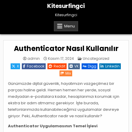
Skip
Kitesurfingci
to
content
Kitesurfingci
Menu
Authenticator Nasıl Kullanılır
Posted
admin
Kasım 17, 2024
Uncategorized
in
X
Facebook
Reddit
VK
Digg
Linkedin
Mix
Günümüzde dijital güvenlik, hayatımızın vazgeçilmez bir
parçası haline geldi. Hemen hemen her yerde, sosyal
medyadan e-postalara kadar, hesaplarımızı korumak için
ekstra bir adım atmamız gerekiyor. İşte burada,
telefonlarımızda kullanabileceğimiz uygulamalar devreye
giriyor. Peki, Authenticator nedir ve nasıl kullanılır?
Authenticator Uygulamasının Temel İşlevi