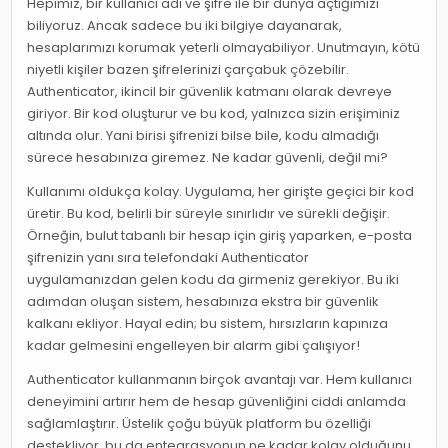
Hepimiz, bir kullanıcı adı ve şifre ile bir dünya açtığımızı
biliyoruz. Ancak sadece bu iki bilgiye dayanarak,
hesaplarımızı korumak yeterli olmayabiliyor. Unutmayın, kötü
niyetli kişiler bazen şifrelerinizi çarçabuk çözebilir.
Authenticator, ikincil bir güvenlik katmanı olarak devreye
giriyor. Bir kod oluşturur ve bu kod, yalnızca sizin erişiminiz
altında olur. Yani birisi şifrenizi bilse bile, kodu almadığı
sürece hesabınıza giremez. Ne kadar güvenli, değil mi?
Kullanımı oldukça kolay. Uygulama, her girişte geçici bir kod
üretir. Bu kod, belirli bir süreyle sınırlıdır ve sürekli değişir.
Örneğin, bulut tabanlı bir hesap için giriş yaparken, e-posta
şifrenizin yanı sıra telefondaki Authenticator
uygulamanızdan gelen kodu da girmeniz gerekiyor. Bu iki
adımdan oluşan sistem, hesabınıza ekstra bir güvenlik
kalkanı ekliyor. Hayal edin; bu sistem, hırsızların kapınıza
kadar gelmesini engelleyen bir alarm gibi çalışıyor!
Authenticator kullanmanın birçok avantajı var. Hem kullanıcı
deneyimini artırır hem de hesap güvenliğini ciddi anlamda
sağlamlaştırır. Üstelik çoğu büyük platform bu özelliği
destekliyor, bu da entegrasyonun ne kadar kolay olduğunu