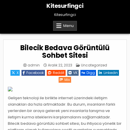
Skip
Kitesurfingci
to
content
Kitesurfingci
Menu
Bilecik Bedava Görüntülü
Sohbet Sitesi
Posted
admin
Aralık 22, 2023
Uncategorized
in
X
Facebook
Reddit
VK
Digg
Linkedin
Mix
Gelişen teknoloji ile birlikte internet üzerindeki iletişim
olanakları da hızla artmaktadır. Bu durum, insanların farklı
yerlerden bir araya gelerek yeni insanlarla tanışma ve
iletişim kurma isteklerini karşılamalarını sağlamaktadır.
Bilecik bedava görüntülü sohbet sitesi, bu ihtiyaca yönelik bir
platform olarak kullanıcılara çeşitli avantajlar sunmaktadır.