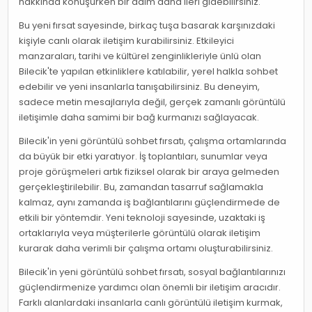
hakkında konuşurken bir adım daha ileri gidebilirsiniz.
Bu yeni fırsat sayesinde, birkaç tuşa basarak karşınızdaki
kişiyle canlı olarak iletişim kurabilirsiniz. Etkileyici
manzaraları, tarihi ve kültürel zenginlikleriyle ünlü olan
Bilecik'te yapılan etkinliklere katılabilir, yerel halkla sohbet
edebilir ve yeni insanlarla tanışabilirsiniz. Bu deneyim,
sadece metin mesajlarıyla değil, gerçek zamanlı görüntülü
iletişimle daha samimi bir bağ kurmanızı sağlayacak.
Bilecik'in yeni görüntülü sohbet fırsatı, çalışma ortamlarında
da büyük bir etki yaratıyor. İş toplantıları, sunumlar veya
proje görüşmeleri artık fiziksel olarak bir araya gelmeden
gerçekleştirilebilir. Bu, zamandan tasarruf sağlamakla
kalmaz, aynı zamanda iş bağlantılarını güçlendirmede de
etkili bir yöntemdir. Yeni teknoloji sayesinde, uzaktaki iş
ortaklarıyla veya müşterilerle görüntülü olarak iletişim
kurarak daha verimli bir çalışma ortamı oluşturabilirsiniz.
Bilecik'in yeni görüntülü sohbet fırsatı, sosyal bağlantılarınızı
güçlendirmenize yardımcı olan önemli bir iletişim aracıdır.
Farklı alanlardaki insanlarla canlı görüntülü iletişim kurmak,