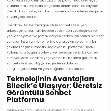
Kullanıcıların bilgileri gizli tutulur ve platformda kötü niyetli
kullanıcılara karşı etkin bir şekilde önlem alınır. Bu sayede
Bilecikli kullanıcılar, kendilerini güvende hissederek iletişimin
keyfini çıkarabilirler.
Bilecik'teki bu bedava görüntülü sohbet sitesi, yeni
arkadaşlıklar kurmak, hayatın stresinden uzaklaşmak ve
yeni deneyimler yaşamak isteyen herkes için harika bir fırsat
sunuyor. İnsanların birbirleriyle daha yakın ve samimi bir
şekilde iletişim kurmasını sağlayan bu platform, Bilecikli
kullanıcılara özgün, etkileyici ve heyecan verici bir deneyim
sunuyor. Artık Bilecik'te yaşayanlar, bu bedava görüntülü
sohbet sitesi aracılığıyla iletişimlerini daha da
zenginleştirebilirler ve yeni bağlantılar kurabilirler.
Teknolojinin Avantajları
Bilecik’e Ulaşıyor: Ücretsiz
Görüntülü Sohbet
Platformu
Gelişen teknoloji, iletişim ve etkileşim dünyamızı kökten