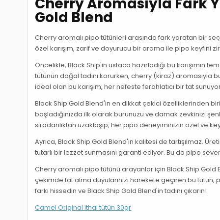
Cherry Aromasıyla Fark Y
Gold Blend
Cherry aromalı pipo tütünleri arasında fark yaratan bir seç
özel karışım, zarif ve doyurucu bir aroma ile pipo keyfini zir
Öncelikle, Black Ship'in ustaca hazırladığı bu karışımın tem
tütünün doğal tadını korurken, cherry (kiraz) aromasıyla b
ideal olan bu karışım, her nefeste ferahlatıcı bir tat sunuyor
Black Ship Gold Blend'in en dikkat çekici özelliklerinden 
başladığınızda ilk olarak burunuzu ve damak zevkinizi şenl
sıradanlıktan uzaklaşıp, her pipo deneyiminizin özel ve keyi
Ayrıca, Black Ship Gold Blend'in kalitesi de tartışılmaz. Ü
tutarlı bir lezzet sunmasını garanti ediyor. Bu da pipo sev
Cherry aromalı pipo tütünü arayanlar için Black Ship Gold
çekimde tat alma duyularınızı harekete geçiren bu tütün, pi
farkı hissedin ve Black Ship Gold Blend'in tadını çıkarın!
Camel Original ithal tütün 30gr