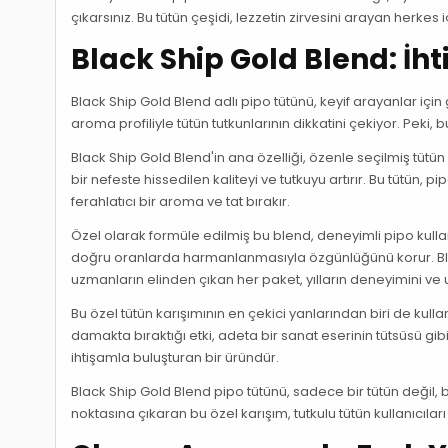
çıkarsınız. Bu tütün çeşidi, lezzetin zirvesini arayan herke
Black Ship Gold Blend: İh
Black Ship Gold Blend adlı pipo tütünü, keyif arayanlar için
aroma profiliyle tütün tutkunlarının dikkatini çekiyor. Peki
Black Ship Gold Blend'in ana özelliği, özenle seçilmiş tütü
bir nefeste hissedilen kaliteyi ve tutkuyu artırır. Bu tütün, 
ferahlatıcı bir aroma ve tat bırakır.
Özel olarak formüle edilmiş bu blend, deneyimli pipo kullanıcı
doğru oranlarda harmanlanmasıyla özgünlüğünü korur. Blac
uzmanların elinden çıkan her paket, yılların deneyimini ve us
Bu özel tütün karışımının en çekici yanlarından biri de kulla
damakta bıraktığı etki, adeta bir sanat eserinin tütsüsü gibi
ihtişamla buluşturan bir üründür.
Black Ship Gold Blend pipo tütünü, sadece bir tütün değil, b
noktasına çıkaran bu özel karışım, tutkulu tütün kullanıcılar