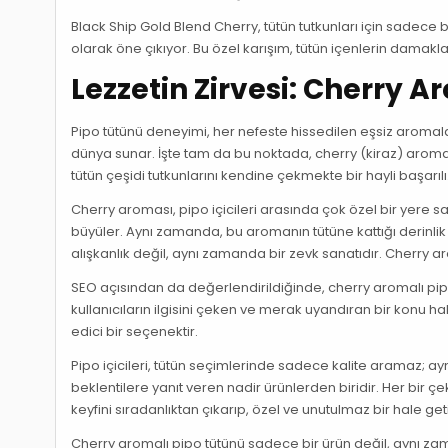
Black Ship Gold Blend Cherry, tütün tutkunları için sadece 
olarak öne çıkıyor. Bu özel karışım, tütün içenlerin damakl
Lezzetin Zirvesi: Cherry 
Pipo tütünü deneyimi, her nefeste hissedilen eşsiz aromalar
dünya sunar. İşte tam da bu noktada, cherry (kiraz) aromal
tütün çeşidi tutkunlarını kendine çekmekte bir hayli başarılı
Cherry aroması, pipo içicileri arasında çok özel bir yere sah
büyüler. Aynı zamanda, bu aromanın tütüne kattığı derinlik
alışkanlık değil, aynı zamanda bir zevk sanatıdır. Cherry ar
SEO açısından da değerlendirildiğinde, cherry aromalı pip
kullanıcıların ilgisini çeken ve merak uyandıran bir konu ha
edici bir seçenektir.
Pipo içicileri, tütün seçimlerinde sadece kalite aramaz; 
beklentilere yanıt veren nadir ürünlerden biridir. Her bir ç
keyfini sıradanlıktan çıkarıp, özel ve unutulmaz bir hale geti
Cherry aromalı pipo tütünü sadece bir ürün değil, aynı zaman