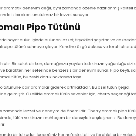
bir aromatik deneyim değil, aynı zamanda özenle hazırlanmış kaliteli b
arında iz bırakan, unutulmaz bir lezzet sunuyor.
Aromalı Pipo Tütünü
la hayat bulur. İçinde bulunan lezzet, tiryakileri şaşırtan ve cezbeden
ı pipo tütünü sahneye çıkıyor. Kendine özgü dokusu ve ferahlatıcı tad
.
iptir. Bir soluk alırken, damağınıza yayılan tatlı kirazın yoğunluğu sizi
 ve karakter, her seferinde benzersiz bir deneyim sunar. Pipo keyfi, s
omalı tütün, bu zevki doruk noktasına taşır.
o tütününe dair aramalar giderek artmaktadır. Bu özel tütün çeşidi,
line gelmiştir. Özellikle aromalı tütün sevenler için, cherry seçeneği ta
aynı zamanda lezzet ve deneyim de önemlidir. Cherry aromalı pipo tütü
ekimde, tütün ve kirazın muhteşem bir dansıyla karşılaşırsınız. Bu dene
rir.
da bir tutkudur. İçeceğiniz her nefeste, tatlı ve ferahlatıcı bir yolcu