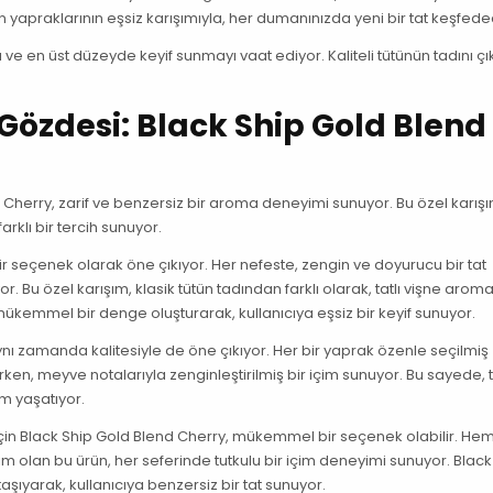
tün yapraklarının eşsiz karışımıyla, her dumanınızda yeni bir tat keşfede
ı ve en üst düzeyde keyif sunmayı vaat ediyor. Kaliteli tütünün tadını çı
Gözdesi: Black Ship Gold Blend
d Cherry, zarif ve benzersiz bir aroma deneyimi sunuyor. Bu özel karışı
farklı bir tercih sunuyor.
bir seçenek olarak öne çıkıyor. Her nefeste, zengin ve doyurucu bir tat
. Bu özel karışım, klasik tütün tadından farklı olarak, tatlı vişne aroma
e mükemmel bir denge oluşturarak, kullanıcıya eşsiz bir keyif sunuyor.
nı zamanda kalitesiyle de öne çıkıyor. Her bir yaprak özenle seçilmiş
rken, meyve notalarıyla zenginleştirilmiş bir içim sunuyor. Bu sayede, 
yim yaşatıyor.
için Black Ship Gold Blend Cherry, mükemmel bir seçenek olabilir. Hem 
im olan bu ürün, her seferinde tutkulu bir içim deneyimi sunuyor. Black
taşıyarak, kullanıcıya benzersiz bir tat sunuyor.