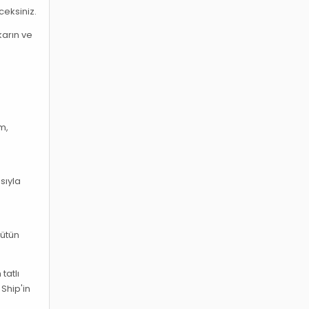
ceksiniz.
karın ve
m,
sıyla
tütün
tatlı
 Ship'in