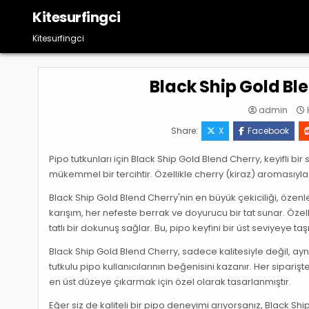
Skip
Kitesurfingci
to
content
Kitesurfingci
Black Ship Gold Bl
admin
H
Share:
X
Facebook
Pipo tutkunları için Black Ship Gold Blend Cherry, keyifli bi
mükemmel bir tercihtir. Özellikle cherry (kiraz) aromasıyla 
Black Ship Gold Blend Cherry'nin en büyük çekiciliği, özenle
karışım, her nefeste berrak ve doyurucu bir tat sunar. Özell
tatlı bir dokunuş sağlar. Bu, pipo keyfini bir üst seviyeye
Black Ship Gold Blend Cherry, sadece kalitesiyle değil, ayn
tutkulu pipo kullanıcılarının beğenisini kazanır. Her sipar
en üst düzeye çıkarmak için özel olarak tasarlanmıştır.
Eğer siz de kaliteli bir pipo deneyimi arıyorsanız, Black Shi