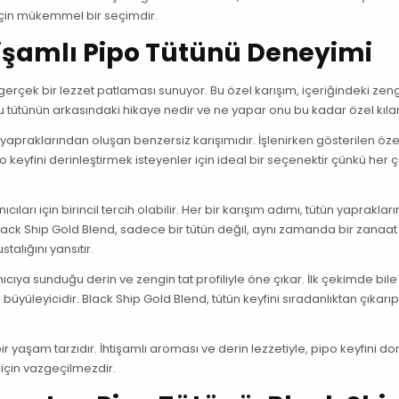
s için mükemmel bir seçimdir.
tişamlı Pipo Tütünü Deneyimi
 gerçek bir lezzet patlaması sunuyor. Bu özel karışım, içeriğindeki zen
, bu tütünün arkasındaki hikaye nedir ve ne yapar onu bu kadar özel kıla
n yapraklarından oluşan benzersiz karışımıdır. İşlenirken gösterilen öze
pipo keyfini derinleştirmek isteyenler için ideal bir seçenektir çünkü he
ları için birincil tercih olabilir. Her bir karışım adımı, tütün yaprakları
k Ship Gold Blend, sadece bir tütün değil, aynı zamanda bir zanaat 
talığını yansıtır.
nıcıya sunduğu derin ve zengin tat profiliyle öne çıkar. İlk çekimde bile
 büyüleyicidir. Black Ship Gold Blend, tütün keyfini sıradanlıktan çıkarıp
ir yaşam tarzıdır. İhtişamlı aroması ve derin lezzetiyle, pipo keyfini do
ı için vazgeçilmezdir.