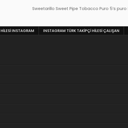
Sweetarillo Sweet Pipe Tobacco Puro 5’s puro F
 HILESI INSTAGRAM
INSTAGRAM TÜRK TAKIPÇI HILESI ÇALIŞAN