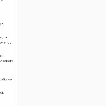
gin
r?
n, her
r çekimde
nın
eseridir;
, lüks ve
ruk