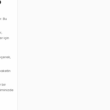
p
r. Bu
r,
r için
eçerek,
paketin
 bir
yiminizde