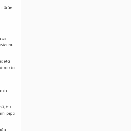
ir ürün
 bir
ıyla, bu
 adeta
adece bir
tmin
nü, bu
yim, pipo
luğa