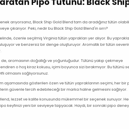
aratan Pipo Tütünü: Black Shi
enek arıyorsanız, Black Ship Gold Blend tam da aradığınız tütün olabili
veye çıkarıyor. Peki, nedir bu Black Ship Gold Blend'in sırrı?
elinde, özenle seçilmiş Virginia tütün yaprakları yer alıyor. Bu yaprakla
uluşuyor ve benzersiz bir denge oluşturuyor. Aromatik bir tütün sevenle
.
biri de, aromasının doğallığı ve yoğunluğudur. Tütünü yakıp çekmeye
endiren o hoş kiraz kokusu, içimi boyunca sizi bırakmıyor. Bu tütünü s
fli olmasını sağlıyorsunuz.
retim aşamasında gösterilen özen ve tütün yapraklarının seçimi, her bir 
erlerin güvenle tercih edebileceği bir marka haline gelmesini sağlıyor.
 Blend, lezzet ve kalite konusunda mükemmel bir seçenek sunuyor. Her
po keyfinizi yeni bir seviyeye taşıyacak. Haydi, bir sonraki pipo dene