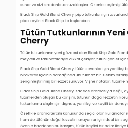
sunar ve sizi sıradanlıktan uzaklaştırır. Özenle seçilmiş tü
Black Ship Gold Blend Cherry, pipo tutkunları için tasarland
pipo keyfinizi Black Ship ile taçlandırın.
Tütün Tutkunlarının Yeni 
Cherry
Tütün tutkunlarının yeni gözdesi olan Black Ship Gold Blen
meyveli ve tatlı notalarıyla dikkat çekiyor, tütün içenler için 
Black Ship Gold Blend Cherry, tütün sevenler için yenilikçi 
bırakarak içicinin damağında unutulmaz bir izlenim bırakıyor
zenginleştirilmiş bir lezzet sunuyor. Vişne notaları, tütünl
Black Ship Gold Blend Cherry, sadece aromasıyla değil, ay
tütünlerden oluşan bu karışım, tütünün doğal lezzetini koru
tutkunlarına alışılmışın dışında, yenilikçi ve keyifli bir dene
Özellikle aroma tercihi konusunda seçici olan kullanıcılar 
hem de tütünün doğal lezzetini arayanlar için ideal bir seç
özenle hazırlanan bu karışımı, tütün keyfini bir adım ileriye 