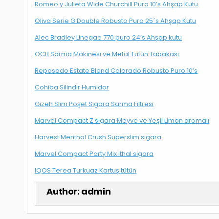
Romeo y Julieta Wide Churchill Puro 10’s Ahşap Kutu
Oliva Serie G Double Robusto Puro 25´s Ahşap Kutu
Alec Bradley Linegae 770 puro 24’s Ahşap kutu
OCB Sarma Makinesi ve Metal Tütün Tabakası
Reposado Estate Blend Colorado Robusto Puro 10’s
Cohiba Silindir Humidor
Gizeh Slim Poşet Sigara Sarma Filtresi
Marvel Compact Z sigara Meyve ve Yeşil Limon aromalı
Harvest Menthol Crush Superslim sigara
Marvel Compact Party Mix ithal sigara
IQOS Terea Turkuaz Kartuş tütün
Author:
admin