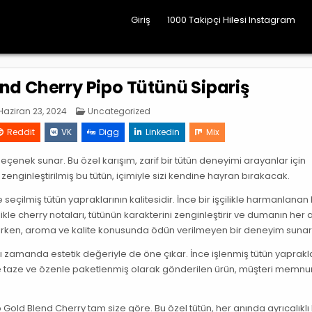
Giriş
1000 Takipçi Hilesi Instagram
end Cherry Pipo Tütünü Sipariş
Posted
aziran 23, 2024
Uncategorized
in
Reddit
VK
Digg
Linkedin
Mix
r seçenek sunar. Bu özel karışım, zarif bir tütün deneyimi arayanlar için
zenginleştirilmiş bu tütün, içimiyle sizi kendine hayran bırakacak.
 seçilmiş tütün yapraklarının kalitesidir. İnce bir işçilikle harmanlanan
ikle cherry notaları, tütünün karakterini zenginleştirir ve dumanın her
 taşırken, aroma ve kalite konusunda ödün verilmeyen bir deneyim sunar
ı zamanda estetik değeriyle de öne çıkar. İnce işlenmiş tütün yaprakla
işte taze ve özenle paketlenmiş olarak gönderilen ürün, müşteri memnun
p Gold Blend Cherry tam size göre. Bu özel tütün, her anında ayrıcalıklı 