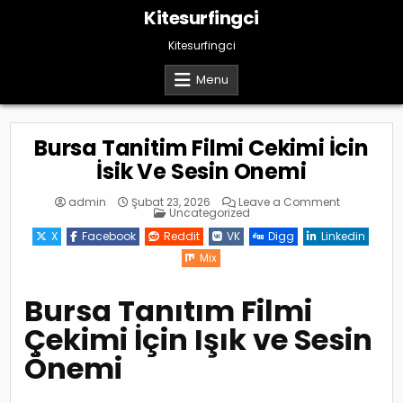
Skip
Kitesurfingci
to
content
Kitesurfingci
Menu
Bursa Tanitim Filmi Cekimi İcin
İsik Ve Sesin Onemi
on
admin
Şubat 23, 2026
Leave a Comment
Posted
Bursa
Uncategorized
in
Tanitim
Filmi
X
Facebook
Reddit
VK
Digg
Linkedin
Cekimi
İcin
Mix
İsik
Ve
Sesin
Onemi
Bursa Tanıtım Filmi
Çekimi İçin Işık ve Sesin
Önemi