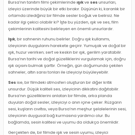
Bursa’nın tanıtım filmi çekimlerinde
ışık
ve
ses
unsurları,
izleyici üzerinde büyük bir etki bırakır. Düşünün ki, karanlık bir
ortamda izlediğiniz bir filmde sesler boğuk ve belirsiz. Ne
kadar ilgi çekici olabilir ki? İşte bu yüzden, ışık ve ses, film
çekimlerinin kalitesini belirleyen en önemli unsurlardır.
Işık
, bir sahnenin ruhunu belirler. Doğru ışık kullanımı,
izleyicinin duygularını harekete geçirir. Yumuşak ve doğal bir
ışık, huzur verirken; sert ve keskin bir ışık, gerilim yaratabilir.
Bursa’nın tarihi ve doğal güzelliklerini vurgulamak için, doğru
ışık açısını bulmak şarttır. Örneğin, gün doğumunda çekilen
sahneler, altın sarısı tonları ile izleyiciyi büyüleyebilir.
Ses
ise, bir filmdeki atmosferi oluşturan bir diğer kritik
unsurdur. Düşük kaliteli ses, izleyicinin dikkatini dağıtabilir.
Bursa’nın güzelliklerini anlatan bir filmde, arka planda
duyulan doğal sesler, izleyiciyi o anın içine çeker. Rüzgarın
sesi, kuşların cıvıltısı, veya Bursa’nın meşhur şelalelerinin sesi,
izleyicinin duygusal bağ kurmasına yardımcı olur. Bu
bağlamda, sesin kalitesi ve uyumu da oldukça önemlidir.
Gerçekten de, bir filmde ışık ve sesin uyumu, izleyici