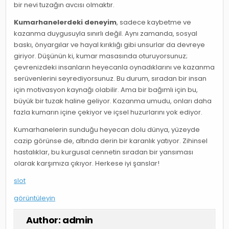
bir nevi tuzağın avcısı olmaktır.
Kumarhanelerdeki deneyim
, sadece kaybetme ve
kazanma duygusuyla sınırlı değil. Aynı zamanda, sosyal
baskı, önyargılar ve hayal kırıklığı gibi unsurlar da devreye
giriyor. Düşünün ki, kumar masasında oturuyorsunuz;
çevrenizdeki insanların heyecanla oynadıklarını ve kazanma
serüvenlerini seyrediyorsunuz. Bu durum, sıradan bir insan
için motivasyon kaynağı olabilir. Ama bir bağımlı için bu,
büyük bir tuzak haline geliyor. Kazanma umudu, onları daha
fazla kumarın içine çekiyor ve içsel huzurlarını yok ediyor.
Kumarhanelerin sunduğu heyecan dolu dünya, yüzeyde
cazip görünse de, altında derin bir karanlık yatıyor. Zihinsel
hastalıklar, bu kurgusal cennetin sıradan bir yansıması
olarak karşımıza çıkıyor. Herkese iyi şanslar!
slot
görüntüleyin
Author:
admin