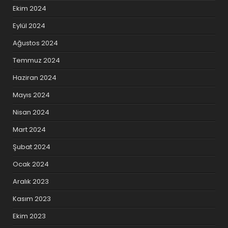
Ekim 2024
Eylül 2024
Ağustos 2024
Temmuz 2024
Haziran 2024
Mayıs 2024
Nisan 2024
Mart 2024
Şubat 2024
Ocak 2024
Aralık 2023
Kasım 2023
Ekim 2023