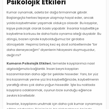
Psikolojik Etkileri
Kumar oynamak, adeta bir dağa tırmanmak gibidir.
Başlangıçta herkes tepeye ulaşmayı hayal eder, ancak
yolda kaybetmeler yaşamak oldukça olasıdır. Bu kayıplar,
kişiye psikolojik olarak baskı yapabilir. İnsanlar kaybettikçe
kaybetme korkusu ile daha fazla oynama isteği duyabilir. Bu
döngü, bazen içinde kaybolduğumuz bir girdaba
dönüşebilir. Hepimiz birkaç kez eş dost sohbetlerinde “bir
daha deneyeceğim” diyenlerin hikayesini duymuşuzdur,
değil mi?
Kumarın Psikolojik Etkileri
, temelde kayıplarımızı nasıl
algıladığımızla bağlantılı. İnsan beyni kayıpları
kazanımlardan daha ağır bir şekilde hisseder. Yani, bir yüz
lira kazanmak yerine yüz lira kaybettiğinizde, kaybetmenin
yarattığı stres çok daha yoğun hissedilir. İşte bu noktada
kayıplara odaklanmak, oyunun bize sunduğu eğlence
zevkini köreltebilir.
İnsanlar, kayıplarını unutmak için daha çok kumar oynamaya