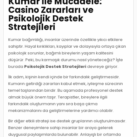
Kumar İle Mücadele:
Casino Zararları ve
Psikolojik Destek
Stratejileri
Kumar bağımlılığı, insanlar üzerinde özellikle yıkıcı etkilere
sahiptir. Hayal kırıklıkları, kayıplar ve dolayısıyla ortaya çıkan
psikolojik sorunlar, bağımlı bireylerin yaşam kalitesini
düşürür. Peki, bu karmaşık durumu nasıl yöneteceğiz? İşte
burada
Psikolojik Destek Stratejileri
devreye giriyor.
İlk adım, kişinin kendi içinde bir farkındalık geliştirmesidir.
Kumarın getirdiği zararları kabul etmek, iyileşme sürecinin
temel taşlarından biridir. Bu aşamada profesyonel destek
almak büyük önem taşır. Terapistler, bireylere ilgili
farkındalık oluşturmanın yanı sıra başa çıkma
mekanizmalarını da geliştirmelerine yardımcı olabilir.
Bir diğer etkili strateji ise destek gruplarının oluşturulmasıdır.
Benzer deneyimlere sahip insanlar bir araya gelerek
duygusal paylaşımlarda bulunabilir. Anlayışlı bir ortamda