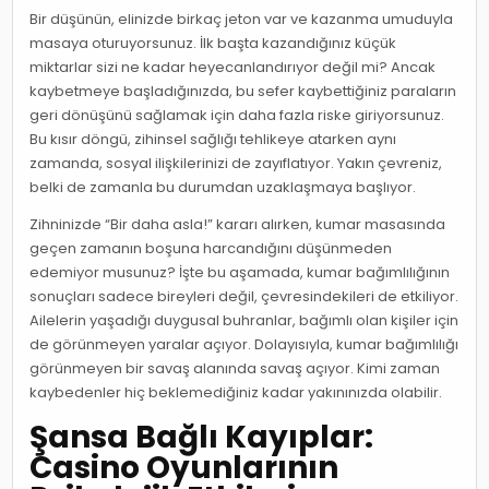
Bir düşünün, elinizde birkaç jeton var ve kazanma umuduyla
masaya oturuyorsunuz. İlk başta kazandığınız küçük
miktarlar sizi ne kadar heyecanlandırıyor değil mi? Ancak
kaybetmeye başladığınızda, bu sefer kaybettiğiniz paraların
geri dönüşünü sağlamak için daha fazla riske giriyorsunuz.
Bu kısır döngü, zihinsel sağlığı tehlikeye atarken aynı
zamanda, sosyal ilişkilerinizi de zayıflatıyor. Yakın çevreniz,
belki de zamanla bu durumdan uzaklaşmaya başlıyor.
Zihninizde “Bir daha asla!” kararı alırken, kumar masasında
geçen zamanın boşuna harcandığını düşünmeden
edemiyor musunuz? İşte bu aşamada, kumar bağımlılığının
sonuçları sadece bireyleri değil, çevresindekileri de etkiliyor.
Ailelerin yaşadığı duygusal buhranlar, bağımlı olan kişiler için
de görünmeyen yaralar açıyor. Dolayısıyla, kumar bağımlılığı
görünmeyen bir savaş alanında savaş açıyor. Kimi zaman
kaybedenler hiç beklemediğiniz kadar yakınınızda olabilir.
Şansa Bağlı Kayıplar:
Casino Oyunlarının