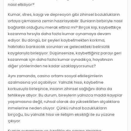
nasıl etkiliyor?
Kumar, stres, kaygı ve depresyon gibi zihinsel bozuklukların
ortaya çıkmasına zemin hazırlayabilir. Bunların birbiriyle nasıl
bağlantılı olduğunu merak ettiniz mi? Birçok kişi, kaybettikçe
kazanma hırsıyla daha fazla kumar oynamaya devam
ediyor. Bu döngü, bir şeyleri kaybetmekten korkma,
hatırlatıcı bankacılık sorunları ve gelecekteki belirsizlik
kaygılarıyla birleşiyor. Düşünsenize, kaybettiğiniz parayı geri
kazanmak için daha fazla kumar oynadıkça, hayatınızın
diğer yönlerinden ne kadar uzaklaşıyorsunuz?
Aynı zamanda, casino ortamı sosyal etkileşimlerin
azalmasına yol açabiliyor. Yalnızlık hissi, kaybetme
korkusuyla birleşince, insanın zihinsel sağlığını daha da
tehlikeye atıyor. Bu durum, bireylerin yalnızca maddi kayıplar
yaşamasına değil, ruhsal olarak da yükseklikten alçalıklara
inmelerine neden oluyor. Çünkü ruhsal bozuklukların
birçoğu, bu yalnızlık hissi ve iletişim eksikliği ile su yüzüne
çıkıyor.
Kumar oynamanın ve özellikle de casino zincirine