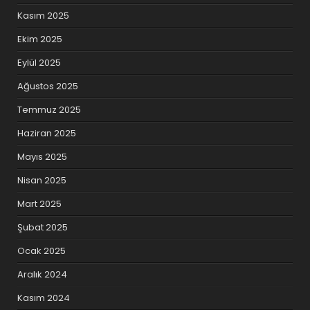
Kasım 2025
Ekim 2025
Eylül 2025
Ağustos 2025
Temmuz 2025
Haziran 2025
Mayıs 2025
Nisan 2025
Mart 2025
Şubat 2025
Ocak 2025
Aralık 2024
Kasım 2024