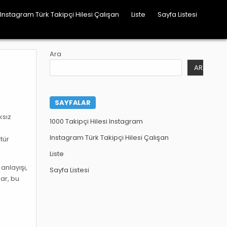
Instagram Türk Takipçi Hilesi Çalışan
Liste
Sayfa Listesi
Ara
ARA
SAYFALAR
ksız
1000 Takipçi Hilesi Instagram
Instagram Türk Takipçi Hilesi Çalışan
tür
Liste
anlayışı,
Sayfa Listesi
lar, bu