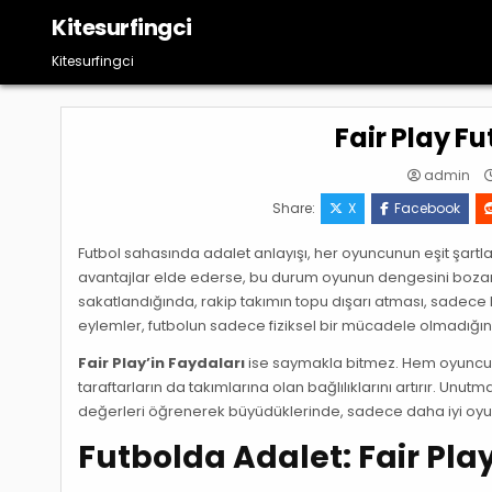
Skip
Kitesurfingci
to
content
Kitesurfingci
Fair Play F
admin
Share:
X
Facebook
Futbol sahasında adalet anlayışı, her oyuncunun eşit şartl
avantajlar elde ederse, bu durum oyunun dengesini bozar.
sakatlandığında, rakip takımın topu dışarı atması, sadece b
eylemler, futbolun sadece fiziksel bir mücadele olmadığın
Fair Play’in Faydaları
ise saymakla bitmez. Hem oyuncula
taraftarların da takımlarına olan bağlılıklarını artırır. Unut
değerleri öğrenerek büyüdüklerinde, sadece daha iyi oyunc
Futbolda Adalet: Fair Pl