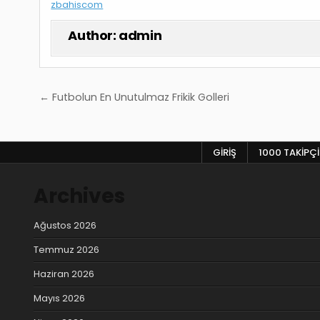
zbahiscom
Author:
admin
Yazı
← Futbolun En Unutulmaz Frikik Golleri
gezinmesi
GIRIŞ
1000 TAKIPÇI
Archives
Ağustos 2026
Temmuz 2026
Haziran 2026
Mayıs 2026