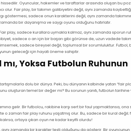
issedilir. Oyuncular, hakemler ve taraftarlar arasında oluşan bu pozi
cı olur. Fair play, bir takımın galibiyetini değil, aynı zamanda kaybetti
ygı göstermesi, sadece onun karakterini değil, aynı zamanda takımının
ı zamanda bir dayanışma ve saygı oyunu olduğunu hatırlatır.
ir. Fair play, sadece kurallara uymakla kalmaz, aynı zamanda sporun r
alibiyet, sadece o an için bir başarı gibi görünse de, uzun vadede takı
benimsemek, sadece bireysel değil, toplumsal bir sorumluluktur. Futbol, 
yunun geleceği için hayati öneme sahiptir.
ral mı, Yoksa Futbolun Ruhunun
artışmalarla dolu bir dünya. Peki, bu dünyanın kalbinde yatan “fair pl
nu oluşturan temel bir değer mi? Bu sorunun yanıtı, futbolun tarihine
mına gelir. Bir futbolcu, rakibine karşı sert bir faul yapmaktansa, ona
e o zaman fair play ruhunu yaşatmış olur. Bu, sadece bir kural değil; 
kalırsa, ortaya çıkan oyun ne kadar keyifli olurdu!
ı, aynı zamanda bir karakter testi olduğunu da gösterir. Bir oyuncunu