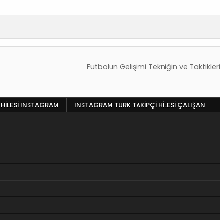
Futbolun Gelişimi Tekniğin ve Taktikler
 HILESI INSTAGRAM
INSTAGRAM TÜRK TAKIPÇI HILESI ÇALIŞAN