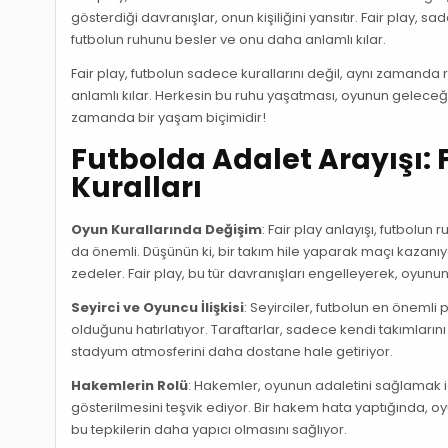
gösterdiği davranışlar, onun kişiliğini yansıtır. Fair play, 
futbolun ruhunu besler ve onu daha anlamlı kılar.
Fair play, futbolun sadece kurallarını değil, aynı zamanda 
anlamlı kılar. Herkesin bu ruhu yaşatması, oyunun geleceği 
zamanda bir yaşam biçimidir!
Futbolda Adalet Arayışı: 
Kuralları
Oyun Kurallarında Değişim
: Fair play anlayışı, futbolun
da önemli. Düşünün ki, bir takım hile yaparak maçı kaza
zedeler. Fair play, bu tür davranışları engelleyerek, oyunu
Seyirci ve Oyuncu İlişkisi
: Seyirciler, futbolun en önemli 
olduğunu hatırlatıyor. Taraftarlar, sadece kendi takımları
stadyum atmosferini daha dostane hale getiriyor.
Hakemlerin Rolü
: Hakemler, oyunun adaletini sağlamak için
gösterilmesini teşvik ediyor. Bir hakem hata yaptığında, oyu
bu tepkilerin daha yapıcı olmasını sağlıyor.