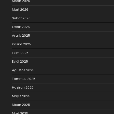
Nisan 2026
Mart 2026
Şubat 2026
Ocak 2026
Aralık 2025
Kasım 2025
Ekim 2025
Eylül 2025
Ağustos 2025
Temmuz 2025
Haziran 2025
Mayıs 2025
Nisan 2025
Mart 2025