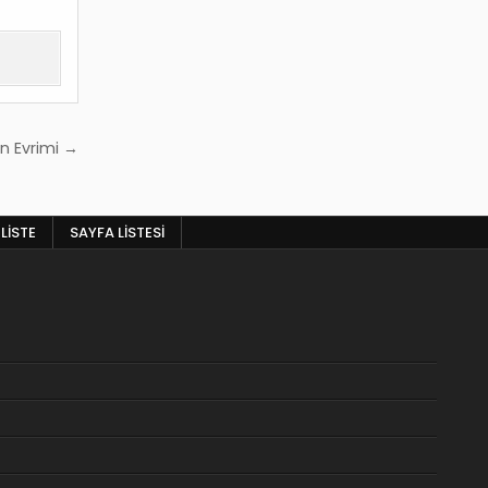
in Evrimi →
LISTE
SAYFA LISTESI