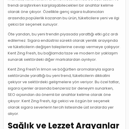
trendi araştırırken karşılaşabilecekleri bir anahtar kelime
olarak öne çıkıyor. Özellikle genç sigara kullanıcıları
arasında popülerlik kazanan bu ürün, tüketicilere yeni ve ilgi
çekici bir seçenek sunuyor.
Öte yandan, bu yeni trendin piyasada yarattığı etki göz ardı
edilemez. Sigara endüstrisi sürekli olarak yenilik arayışında
ve tüketicilerin değişen taleplerine cevap vermeye çalışıyor.
Kent Zing Fresh, bu bağlamda taze ve modern bir yaklaşım
sunarak sektördeki diğer markalardan ayrılıyor.
Kent Zing Fresh'in limon ve böğürtlen aromalarıyla sigara
sektöründe yarattığı bu yeni trend, tüketicilerin dikkatini
çekiyor ve sektördeki gelişmelere yön veriyor. Bu özel tatlar,
sigara içenler arasında benzersiz bir deneyim sunarken,
SEO açısından da önemli bir anahtar kelime olarak öne
çıkıyor. Kent Zing Fresh, ilgi çekici ve özgün bir seçenek
olarak sigara severlerin tercih listesinde üst sıralarda yer
alıyor.
Sağlık ve Lezzet Arayanlar