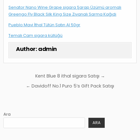
Senator Nano Wine Grape sigara Şarap Üzümü aromalı
Greengo Fly Black Silk King Size Zıvanalı Sarma Kağıdı
Pueblo Mavi İthal Tütün Satın Al 50gr
Temalı Cam sigara küllüğü
Author:
admin
Yazı
Kent Blue 8 ithal sigara Satışı →
gezinmesi
← Davidoff No.1 Puro 5’s Gift Pack Satışı
Ara
ARA