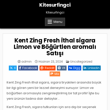
Skip
Kitesurfingci
to
content
Kitesurfingci
Menu
Kent Zing Fresh ithal sigara
Limon ve Böğürtlen aromalı
Satışı
Posted
admin
Haziran 23, 2024
Uncategorized
in
X
Facebook
Reddit
VK
Digg
Linkedin
Mix
Kent Zing Fresh ithal sigara, sigara tiryakileri arasında büyük
bir ilgi gören yeni bir lezzet deneyimi sunuyor: Limon ve
böğürtlen aromasıyla zenginleştirilmiş bir tat profili! İşte bu
yeni ürünün tadına dair detaylar…
Kent Zing Fresh, sigara tutkunları için sıra dışı bir seçenek