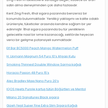
satın alma deneyiminden çok daha fazlasıdır.
Kent Zing Fresh, ithal sigara pazarında benzersiz bir
konumda bulunmaktadır. Yenilikçi yaklaşımı ve kalite odaklı
ürünleriyle, tüketiciler arasında kendine sağlam bir yer
edinmiştir. İthal sigara pazarında bu tür yeniliklerin
gelecekte nasıl bir ivme kazanacağı, sektörde heyecan
verici bir gelişme potansiyeli sunmaktadır.
Elf Bar BC5000 Peach Mango Watermelon Puff
H. Upmann Magnum 54 Puro 10’s Ahşap Kutu
Smoking Thinnest Double Window Sarma kağıdı
Horacio Pasion 48 Puro 15’s
Alec Bradley Maxx Nano Puro 20’s
IQOS Heets Purple kartuş tütün Böğürtlen ve Mentol
Milano 20 Signatures Black sigara
Gizeh Yeşil Super Fine Extra Slim Sigara Kağıdı