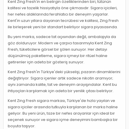
Kent Zing Fresh'in en belirgin özelliklerinden biri, tütünün
kalitesi ve tazelik hissiyatıyla öne çıkmasıdır. Sigara içicileri,
her nefes aldıklarında ferahlatıcı bir deneyim yaşarlar.
Kent'in uzun yıllara dayanan tecrübesi ve kalitesi, Zing Fresh
ile birleşerek yeni bir standart belirliyor sigara piyasasında.
Bu yeni marka, sadece tat açısından değil, ambalajıyla da
göz dolduruyor. Modern ve çarpıcı tasarımıyla Kent Zing
Fresh, tüketicilere görsel bir şölen sunuyor. Her detayı
düşünülmüş paketleme, sigara içmeyi bir ritüel haline
getirenler için adeta bir gösteriş sunuyor.
Kent Zing Fresh'in Türkiye'deki yükselişi, pazarın dinamiklerini
değiştiriyor. Sigara içenler artık sadece nikotin aramıyor;
aynı zamanda kalite, tat ve deneyim arayışındalar. Kent bu
ihtiyaçları karşılamak için adeta bir yenilik çıtası belirliyor.
Kent Zing Fresh sigara markası, Türkiye'de hızla yayılan ve
sigara içiciler arasında tutkuyla karşılanan bir marka haline
geliyor. Bu yeni ürün, taze bir nefes arayanlar için ideal bir
seçenek sunuyor ve sigara içme deneyimini bambaşka bir
boyuta taşıyor.