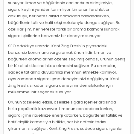
sunuyor: limon ve böğürtlenin canlandırıcı birleşimiyle,
sigara keyfini yeniden tanımlıyor. Limonun ferahlatıcı
dokunuşu, her nefes alışta damakları canlandırırken,
böğürtlenin tatlı ve hafif ekşi notalarıyla denge sağlıyor. Bu
özel karışım, her nefeste farklı bir aroma katmanı sunarak
sigara içicilerine benzersiz bir deneyim sunuyor.
SEO odaklı yazımızda, Kent Zing Fresh'in piyasadaki
benzersiz konumunu vurgulamak önemlidir. Limon ve
böğürtlen aromalarının özenle seçilmiş olması, ürünün geniş
bir tüketici kitlesine hitap etmesini sağlıyor. Bu aromalar,
sadece tat alma duyularınızı memnun etmekle kalmıyor,
aynı zamanda sigara içme deneyiminizi değiştiriyor. Kent
Zing Fresh, sıradan sigara deneyiminden sıkılanlar için
mükemmel bir seçenek sunuyor.
Ürünün tazeleyici etkisi, özellikle sigara içenler arasında
hızla popülerlik kazanıyor. Limonun canlandırıcı tonları,
sigara içme ritüelinize enerji katarken, böğürtlenin tatlılık ve
hafif ekşilik katmasıyla birlikte, her bir nefesin tadını
çıkarmanızı sağlıyor. Kent Zing Fresh, sadece sigara içenler