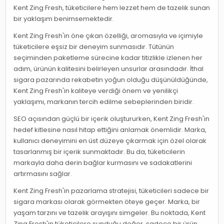
Kent Zing Fresh, tüketicilere hem lezzet hem de tazelik sunan
bir yaklaşım benimsemektedir.
Kent Zing Fresh'in öne çıkan özelliği, aromasıyla ve içimiyle
tüketicilere eşsiz bir deneyim sunmasıdır. Tütünün
seçiminden paketleme sürecine kadar titizlikle izlenen her
adım, ürünün kalitesini belirleyen unsurlar arasındadır. İthal
sigara pazarında rekabetin yoğun olduğu düşünüldüğünde,
Kent Zing Fresh'in kaliteye verdiği önem ve yenilikçi
yaklaşımı, markanın tercih edilme sebeplerinden biridir.
SEO açısından güçlü bir içerik oluştururken, Kent Zing Fresh'in
hedef kitlesine nasıl hitap ettiğini anlamak önemlidir. Marka,
kullanıcı deneyimini en üst düzeye çıkarmak için özel olarak
tasarlanmış bir içerik sunmaktadır. Bu da, tüketicilerin
markayla daha derin bağlar kurmasını ve sadakatlerini
artırmasını sağlar.
Kent Zing Fresh'in pazarlama stratejisi, tüketicileri sadece bir
sigara markası olarak görmekten öteye geçer. Marka, bir
yaşam tarzını ve tazelik arayışını simgeler. Bu noktada, Kent
Zing Fresh'in tüketicilere sunduğu değer, sadece bir ürün