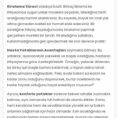
Kiralama Süreci
oldukça basit. Birkaç tıklama ile
ihtiyacınıza uygun yatak modelini seçebilir, istediğiniz tarih
aralığında hizmet alabilirsiniz. Bu sayede, büyük bir mali yük
altına girmeden kaliteli bir hizmet elde edersiniz. Bir
süreliğine ihtiyaç duyduğunuzda, kiralama yapmak
gerçekten mantıklı bir tercih. Kiraladığınız yatakları,
kullanmadığınızda geri göndermek de son derece pratik!
Hasta Yataklarının Avantajları
saymakla bitmez. Bu
yataklar, ayarlanabilir yükseklik ve başlık özelliğiyle, hastanın
ihtiyaçlarına göre özelleştirilebilir. Örneğin, yatarak dinlenen
bir birey için başlık kısmını kaldırmak, o kişinin daha rahat
nefes almasını sağlayabilir. Peki, evde bakım sürecinin ne
kadar zorlu olduğunu düşünürsek, bu tür özelliklerin ne
kadar faydalı olduğunu hayal edebiliyor musunuz?
Ayrıca,
konforlu yataklar
sadece fiziksel rahatlık sunmakla
kalmaz, aynı zamanda ruh halinizi de olumlu etkiler. Eviniz,
hem kendinize hem de sevdiklerinize yönelik en iyi bakım
ortamını sağlamak için hazır olmalıdır. Evin sıcaklığında ve
konforunda tedavi süreci geçirebilmek, huzurlu bir iyileşme