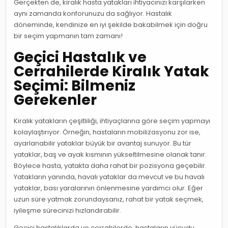
Gerçekten de, kiralık hasta yatakları ihtiyacınızı karşılarken
aynı zamanda konforunuzu da sağlıyor. Hastalık
döneminde, kendinize en iyi şekilde bakabilmek için doğru
bir seçim yapmanın tam zamanı!
Geçici Hastalık ve
Cerrahilerde Kiralık Yatak
Seçimi: Bilmeniz
Gerekenler
Kiralık yatakların çeşitliliği, ihtiyaçlarına göre seçim yapmayı
kolaylaştırıyor. Örneğin, hastaların mobilizasyonu zor ise,
ayarlanabilir yataklar büyük bir avantaj sunuyor. Bu tür
yataklar, baş ve ayak kısmının yükseltilmesine olanak tanır.
Böylece hasta, yatakta daha rahat bir pozisyona geçebilir.
Yatakların yanında, havalı yataklar da mevcut ve bu havalı
yataklar, bası yaralarının önlenmesine yardımcı olur. Eğer
uzun süre yatmak zorundaysanız, rahat bir yatak seçmek,
iyileşme sürecinizi hızlandırabilir.
Geçici hastalıklarda ve cerrahilerde, hastaların vücudu