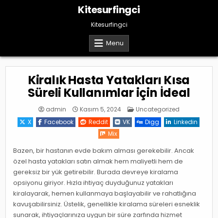
Skip
Kitesurfingci
to
content
Kitesurfingci
Menu
Kiralık Hasta Yatakları Kısa
Süreli Kullanımlar için İdeal
Posted
admin
Kasım 5, 2024
Uncategorized
in
X
Facebook
Reddit
VK
Digg
Linkedin
Mix
Bazen, bir hastanın evde bakım alması gerekebilir. Ancak
özel hasta yatakları satın almak hem maliyetli hem de
gereksiz bir yük getirebilir. Burada devreye kiralama
opsiyonu giriyor. Hızla ihtiyaç duyduğunuz yatakları
kiralayarak, hemen kullanmaya başlayabilir ve rahatlığına
kavuşabilirsiniz. Üstelik, genellikle kiralama süreleri esneklik
sunarak, ihtiyaçlarınıza uygun bir süre zarfında hizmet