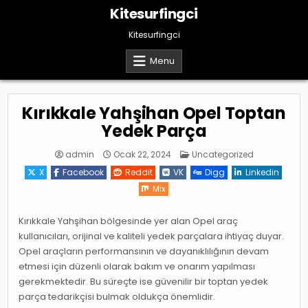
Skip
Kitesurfingci
to
content
Kitesurfingci
Menu
Kırıkkale Yahşihan Opel Toptan
Yedek Parça
Posted
admin
Ocak 22, 2024
Uncategorized
in
X
Facebook
Reddit
VK
Digg
Linkedin
Mix
Kırıkkale Yahşihan bölgesinde yer alan Opel araç
kullanıcıları, orijinal ve kaliteli yedek parçalara ihtiyaç duyar.
Opel araçların performansının ve dayanıklılığının devam
etmesi için düzenli olarak bakım ve onarım yapılması
gerekmektedir. Bu süreçte ise güvenilir bir toptan yedek
parça tedarikçisi bulmak oldukça önemlidir.