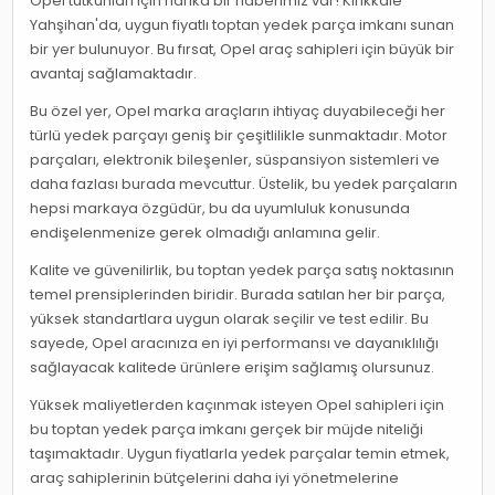
Opel tutkunları için harika bir haberimiz var! Kırıkkale
Yahşihan'da, uygun fiyatlı toptan yedek parça imkanı sunan
bir yer bulunuyor. Bu fırsat, Opel araç sahipleri için büyük bir
avantaj sağlamaktadır.
Bu özel yer, Opel marka araçların ihtiyaç duyabileceği her
türlü yedek parçayı geniş bir çeşitlilikle sunmaktadır. Motor
parçaları, elektronik bileşenler, süspansiyon sistemleri ve
daha fazlası burada mevcuttur. Üstelik, bu yedek parçaların
hepsi markaya özgüdür, bu da uyumluluk konusunda
endişelenmenize gerek olmadığı anlamına gelir.
Kalite ve güvenilirlik, bu toptan yedek parça satış noktasının
temel prensiplerinden biridir. Burada satılan her bir parça,
yüksek standartlara uygun olarak seçilir ve test edilir. Bu
sayede, Opel aracınıza en iyi performansı ve dayanıklılığı
sağlayacak kalitede ürünlere erişim sağlamış olursunuz.
Yüksek maliyetlerden kaçınmak isteyen Opel sahipleri için
bu toptan yedek parça imkanı gerçek bir müjde niteliği
taşımaktadır. Uygun fiyatlarla yedek parçalar temin etmek,
araç sahiplerinin bütçelerini daha iyi yönetmelerine