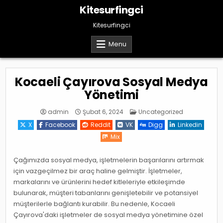
Skip
Kitesurfingci
to
content
Kitesurfingci
Menu
Kocaeli Çayırova Sosyal Medya
Yönetimi
Posted
admin
Şubat 6, 2024
Uncategorized
in
X
Facebook
Reddit
VK
Digg
Linkedin
Mix
Çağımızda sosyal medya, işletmelerin başarılarını artırmak
için vazgeçilmez bir araç haline gelmiştir. İşletmeler,
markalarını ve ürünlerini hedef kitleleriyle etkileşimde
bulunarak, müşteri tabanlarını genişletebilir ve potansiyel
müşterilerle bağlantı kurabilir. Bu nedenle, Kocaeli
Çayırova'daki işletmeler de sosyal medya yönetimine özel