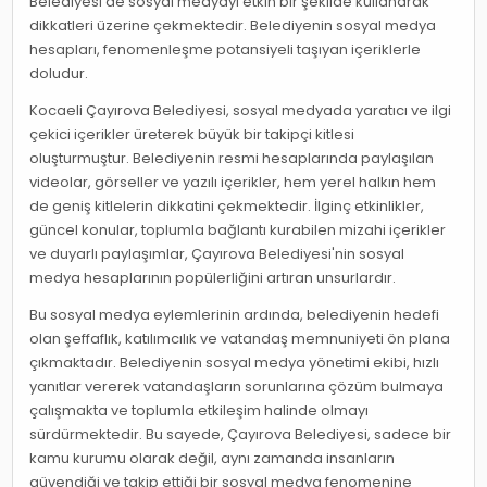
Belediyesi de sosyal medyayı etkin bir şekilde kullanarak
dikkatleri üzerine çekmektedir. Belediyenin sosyal medya
hesapları, fenomenleşme potansiyeli taşıyan içeriklerle
doludur.
Kocaeli Çayırova Belediyesi, sosyal medyada yaratıcı ve ilgi
çekici içerikler üreterek büyük bir takipçi kitlesi
oluşturmuştur. Belediyenin resmi hesaplarında paylaşılan
videolar, görseller ve yazılı içerikler, hem yerel halkın hem
de geniş kitlelerin dikkatini çekmektedir. İlginç etkinlikler,
güncel konular, toplumla bağlantı kurabilen mizahi içerikler
ve duyarlı paylaşımlar, Çayırova Belediyesi'nin sosyal
medya hesaplarının popülerliğini artıran unsurlardır.
Bu sosyal medya eylemlerinin ardında, belediyenin hedefi
olan şeffaflık, katılımcılık ve vatandaş memnuniyeti ön plana
çıkmaktadır. Belediyenin sosyal medya yönetimi ekibi, hızlı
yanıtlar vererek vatandaşların sorunlarına çözüm bulmaya
çalışmakta ve toplumla etkileşim halinde olmayı
sürdürmektedir. Bu sayede, Çayırova Belediyesi, sadece bir
kamu kurumu olarak değil, aynı zamanda insanların
güvendiği ve takip ettiği bir sosyal medya fenomenine