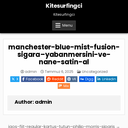
Skip
Kitesurfingci
to
content
Kitesurfingci
Menu
manchester-blue-mist-fusion-
sigara–yabanmersini-ve-
nane-satin-al
Posted
admin
Temmuz 6, 2025
Uncategorized
in
X
Facebook
Reddit
VK
Digg
Linkedin
Mix
Author:
admin
Yazı
iqos-fiit-regular-kartus-tutun–philip-morris-siparis →