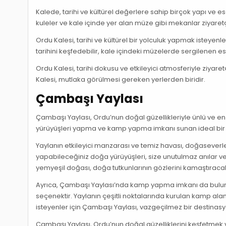
Kalede, tarihi ve kültürel değerlere sahip birçok yapı ve 
kuleler ve kale içinde yer alan müze gibi mekanlar ziyaretçi
Ordu Kalesi, tarihi ve kültürel bir yolculuk yapmak isteyenl
tarihini keşfedebilir, kale içindeki müzelerde sergilenen ese
Ordu Kalesi, tarihi dokusu ve etkileyici atmosferiyle ziyar
Kalesi, mutlaka görülmesi gereken yerlerden biridir.
Çambaşı Yaylası
Çambaşı Yaylası, Ordu’nun doğal güzellikleriyle ünlü ve e
yürüyüşleri yapma ve kamp yapma imkanı sunan ideal bir
Yaylanın etkileyici manzarası ve temiz havası, doğaseverl
yapabileceğiniz doğa yürüyüşleri, size unutulmaz anılar ve 
yemyeşil doğası, doğa tutkunlarının gözlerini kamaştıraca
Ayrıca, Çambaşı Yaylası’nda kamp yapma imkanı da bulun
seçenektir. Yaylanın çeşitli noktalarında kurulan kamp alan
isteyenler için Çambaşı Yaylası, vazgeçilmez bir destinas
Çambaşı Yaylası, Ordu’nun doğal güzelliklerini keşfetmek 