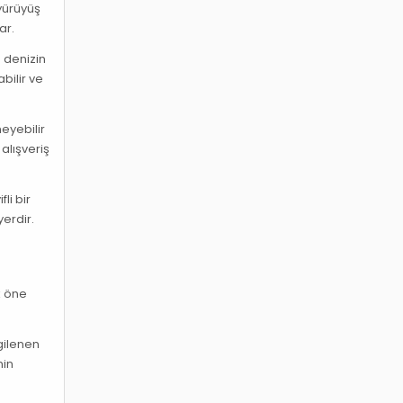
 yürüyüş
ar.
e denizin
abilir ve
eyebilir
alışveriş
li bir
yerdir.
k öne
gilenen
nin