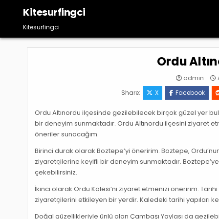
Skip
Kitesurfingci
to
content
Kitesurfingci
Ordu Altın
admin
Share:
X
Facebook
Ordu Altınordu ilçesinde gezilebilecek birçok güzel yer bulu
bir deneyim sunmaktadır. Ordu Altınordu ilçesini ziyaret e
öneriler sunacağım.
Birinci durak olarak Boztepe’yi öneririm. Boztepe, Ordu’nu
ziyaretçilerine keyifli bir deneyim sunmaktadır. Boztepe’ye 
çekebilirsiniz.
İkinci olarak Ordu Kalesi’ni ziyaret etmenizi öneririm. Tarih
ziyaretçilerini etkileyen bir yerdir. Kaledeki tarihi yapıları
Doğal güzellikleriyle ünlü olan Çambaşı Yaylası da gezileb