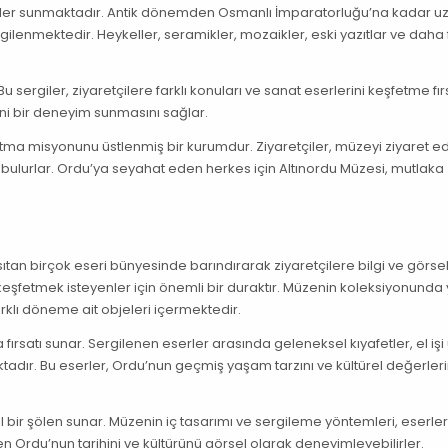
serler sunmaktadır. Antik dönemden Osmanlı İmparatorluğu’na kadar 
gilenmektedir. Heykeller, seramikler, mozaikler, eski yazıtlar ve daha 
sergiler, ziyaretçilere farklı konuları ve sanat eserlerini keşfetme fır
eni bir deneyim sunmasını sağlar.
ıtma misyonunu üstlenmiş bir kurumdur. Ziyaretçiler, müzeyi ziyaret e
ı bulurlar. Ordu’ya seyahat eden herkes için Altınordu Müzesi, mutlaka
ıtan birçok eseri bünyesinde barındırarak ziyaretçilere bilgi ve görsel
eşfetmek isteyenler için önemli bir duraktır. Müzenin koleksiyonunda 
rklı döneme ait objeleri içermektedir.
ırsatı sunar. Sergilenen eserler arasında geleneksel kıyafetler, el işi 
aktadır. Bu eserler, Ordu’nun geçmiş yaşam tarzını ve kültürel değerleri
ir şölen sunar. Müzenin iç tasarımı ve sergileme yöntemleri, eserleri
n Ordu’nun tarihini ve kültürünü görsel olarak deneyimleyebilirler.