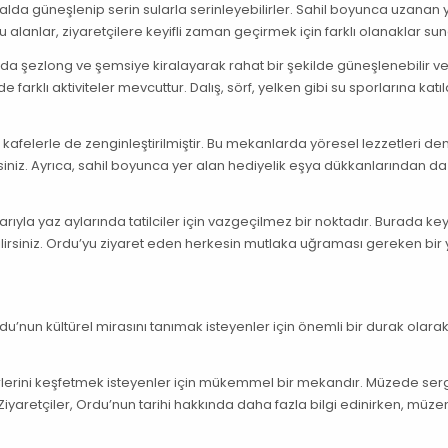
msalda güneşlenip serin sularla serinleyebilirler. Sahil boyunca uzanan
 Bu alanlar, ziyaretçilere keyifli zaman geçirmek için farklı olanaklar sun
arda şezlong ve şemsiye kiralayarak rahat bir şekilde güneşlenebilir v
 de farklı aktiviteler mevcuttur. Dalış, sörf, yelken gibi su sporlarına katıl
kafelerle de zenginleştirilmiştir. Bu mekanlarda yöresel lezzetleri den
rsiniz. Ayrıca, sahil boyunca yer alan hediyelik eşya dükkanlarından da 
rıyla yaz aylarında tatilciler için vazgeçilmez bir noktadır. Burada keyif
ılabilirsiniz. Ordu’yu ziyaret eden herkesin mutlaka uğraması gereken bir 
Ordu’nun kültürel mirasını tanımak isteyenler için önemli bir durak olara
ğerlerini keşfetmek isteyenler için mükemmel bir mekandır. Müzede ser
Ziyaretçiler, Ordu’nun tarihi hakkında daha fazla bilgi edinirken, müze