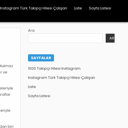
Instagram Türk Takipçi Hilesi Çalışan
Liste
Sayfa Listesi
Ara
ARA
SAYFALAR
nutulmaz
1000 Takipçi Hilesi Instagram
er ve
Instagram Türk Takipçi Hilesi Çalışan
Liste
eleriyle
raflar
Sayfa Listesi
leriyle
dan biri