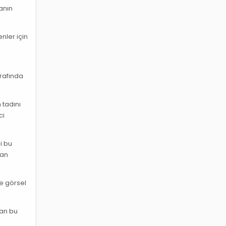
anın
nler için
trafında
 tadını
ci
i bu
dan
ve görsel
lan bu