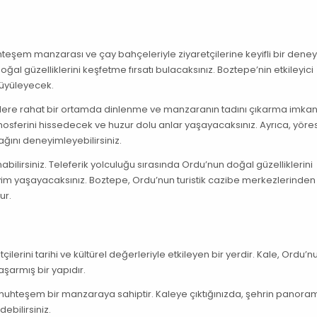
uhteşem manzarası ve çay bahçeleriyle ziyaretçilerine keyifli bir dene
ğal güzelliklerini keşfetme fırsatı bulacaksınız. Boztepe’nin etkileyici
büyüleyecek.
çilere rahat bir ortamda dinlenme ve manzaranın tadını çıkarma imkan
osferini hissedecek ve huzur dolu anlar yaşayacaksınız. Ayrıca, yöre
ğını deneyimleyebilirsiniz.
ilirsiniz. Teleferik yolculuğu sırasında Ordu’nun doğal güzelliklerini
yim yaşayacaksınız. Boztepe, Ordu’nun turistik cazibe merkezlerinden 
ur.
ilerini tarihi ve kültürel değerleriyle etkileyen bir yerdir. Kale, Ordu’n
şarmış bir yapıdır.
uhteşem bir manzaraya sahiptir. Kaleye çıktığınızda, şehrin panoram
debilirsiniz.