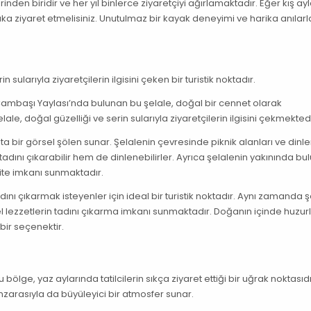
den biridir ve her yıl binlerce ziyaretçiyi ağırlamaktadır. Eğer kış ay
 ziyaret etmelisiniz. Unutulmaz bir kayak deneyimi ve harika anılarl
sularıyla ziyaretçilerin ilgisini çeken bir turistik noktadır.
 Çambaşı Yaylası’nda bulunan bu şelale, doğal bir cennet olarak
le, doğal güzelliği ve serin sularıyla ziyaretçilerin ilgisini çekmektedi
adeta bir görsel şölen sunar. Şelalenin çevresinde piknik alanları ve din
adını çıkarabilir hem de dinlenebilirler. Ayrıca şelalenin yakınında bu
vite imkanı sunmaktadır.
nı çıkarmak isteyenler için ideal bir turistik noktadır. Aynı zamanda ş
l lezzetlerin tadını çıkarma imkanı sunmaktadır. Doğanın içinde huzurl
ir seçenektir.
u bölge, yaz aylarında tatilcilerin sıkça ziyaret ettiği bir uğrak noktasıdı
nzarasıyla da büyüleyici bir atmosfer sunar.