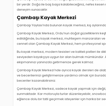
bir yerdir. Doğa ile baş başa kalabileceğiniz, nefes kesen
deneyim sunacaktır.
Çambaşı Kayak Merkezi
Çambaşı Yaylası’nda bulunan kayak merkezi, kış aylarında
Çambaşı Kayak Merkezi, Ordu’nun doğal güzelliklerini keşf
edildiğinde, bu kayak merkezi, muhteşem manzaraları ve be
cennet olan Çambaşı Kayak Merkezi, hem profesyonel spo
Bu kayak merkezi, modern tesisleri ve kaliteli pistleri ile di
seviyeden kayakçıya uygun bir alan bulmak mümkündür. A
ekipmanınızı yanınızda getirmenize gerek kalmaz.
Çambaşı Kayak Merkezi’nde ayrıca kayak dersleri de alabil
ve becerilerinizi geliştirmenize yardımcı olmak için burada
beceriler kazanabilirsiniz.
Çambaşı Kayak Merkezi, sadece kayak yapmak için değil, ayn
sunmaktadır. Kar motoruyla turlar düzenleyebilir, snowboard
eğlence dolu bir tatil geçirmek isteyenler için harika bir se