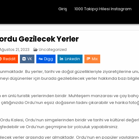
Giriş
1000 Takipçi Hilesi Instagram
ordu Gezilecek Yerler
Posted
Ağustos 21, 2023
Uncategorized
in
Reddit
VK
Digg
Linkedin
Mix
nmaktadır. Bu yerler, tarihi ve doğal güzellikleriyle ziyaretçilerine u
tmeyi düşünenler için burada gezilebilecek yerler hakkında bazı bilgil
n en ünlü turistik yerlerinden biridir. Muhteşem manzarası ve çay bahç
çıktığınızda Ordu’nun eşsiz doğasının tadını çıkarabilir ve harika fotoğ
i Ordu Kalesi, Ordu’nun simgelerinden biridir ve tarihi ve kültürel değer
 keşfedebilir ve Ordu’nun geçmişine bir yolculuk yapabilirsiniz.
ilecek yerler arasında yer almaktadır. Ordu’nun en popüler yaylaların