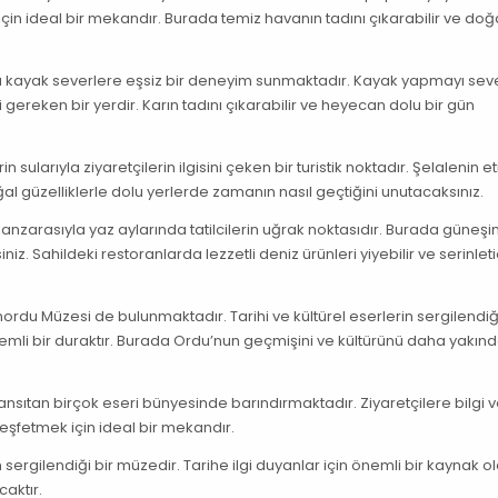
n ideal bir mekandır. Burada temiz havanın tadını çıkarabilir ve doğ
 kayak severlere eşsiz bir deneyim sunmaktadır. Kayak yapmayı seve
reken bir yerdir. Karın tadını çıkarabilir ve heyecan dolu bir gün
sularıyla ziyaretçilerin ilgisini çeken bir turistik noktadır. Şelalenin e
ğal güzelliklerle dolu yerlerde zamanın nasıl geçtiğini unutacaksınız.
manzarasıyla yaz aylarında tatilcilerin uğrak noktasıdır. Burada güneşin
siniz. Sahildeki restoranlarda lezzetli deniz ürünleri yiyebilir ve serinleti
nordu Müzesi de bulunmaktadır. Tarihi ve kültürel eserlerin sergilendiğ
nemli bir duraktır. Burada Ordu’nun geçmişini ve kültürünü daha yakın
ansıtan birçok eseri bünyesinde barındırmaktadır. Ziyaretçilere bilgi 
keşfetmek için ideal bir mekandır.
ergilendiği bir müzedir. Tarihe ilgi duyanlar için önemli bir kaynak o
aktır.