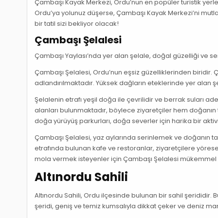
Çambaşı Kayak Merkezi, Ordu’nun en popüler turistik yerlerin
Ordu’ya yolunuz düşerse, Çambaşı Kayak Merkezi’ni mutlaka
bir tatil sizi bekliyor olacak!
Çambaşı Şelalesi
Çambaşı Yaylası’nda yer alan şelale, doğal güzelliği ve serin 
Çambaşı Şelalesi, Ordu’nun eşsiz güzelliklerinden biridir.
adlandırılmaktadır. Yüksek dağların eteklerinde yer alan şela
Şelalenin etrafı yeşil doğa ile çevrilidir ve berrak suları 
alanları bulunmaktadır, böylece ziyaretçiler hem doğanın t
doğa yürüyüş parkurları, doğa severler için harika bir akti
Çambaşı Şelalesi, yaz aylarında serinlemek ve doğanın tadı
etrafında bulunan kafe ve restoranlar, ziyaretçilere yörese
mola vermek isteyenler için Çambaşı Şelalesi mükemmel b
Altınordu Sahili
Altınordu Sahili, Ordu ilçesinde bulunan bir sahil şerididir. B
şeridi, geniş ve temiz kumsalıyla dikkat çeker ve deniz ma