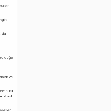
urlar,
engin
Ordu
lere doğa
lanlar ve
mmel bir
içe olmak
 gereken