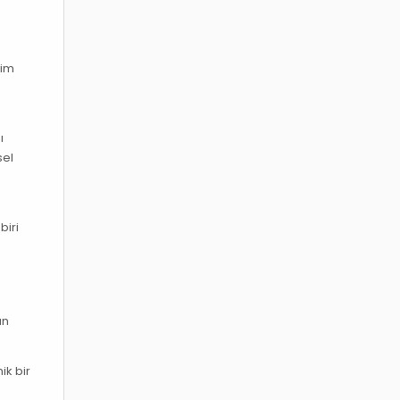
yim
ı
sel
biri
un
ik bir