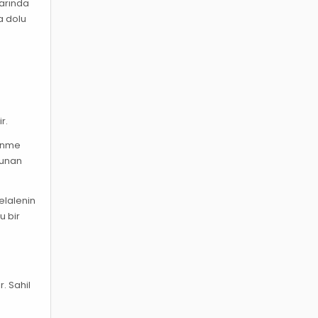
larında
a dolu
r.
lenme
lunan
elalenin
u bir
r. Sahil