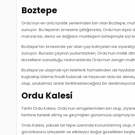
Boztepe
Ordu’nun en ünlü turistik yerlerinden biri olan Boztepe, m
sunuyor. Bu tepenin zirvesine çıktığınızda, Ordu’nun eşsiz do
manzarası, deniz ve dağların muhteşem birleşimiyle sizi 
Boztepe’nin zirvesinde yer alan çay bahçeleri ise ziyaret
sunuyor. Burada çayınızı yudumlarken, Ordu’nun mistik atm
lezzetlerin sunulduğu restoranlarda Ordu’nun zengin mutfa
Boztepe’ye ulaşmak için teleferik hizmetinden de faydalanab
kuşbakışı izleme fırsatı bulacak ve heyecan dolu bir dene
olup, unutulmaz anılar biriktirebileceğiniz bir destinasyond
Ordu Kalesi
Tarihi Ordu Kalesi, Ordu’nun simgelerinden biri olup, ziyaretç
tarihine tanıklık etmiş ve geçmişten günümüze ulaşmayı ba
Ordu Kalesi, yüksek bir tepe üzerinde konumlanmış olup, m
görüntüsünü izleyebilir ve etkileyici doğal güzellikleri keşfe