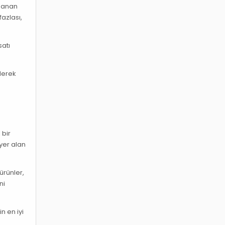
uzanan
fazlası,
satı
derek
 bir
yer alan
ürünler,
ni
n en iyi