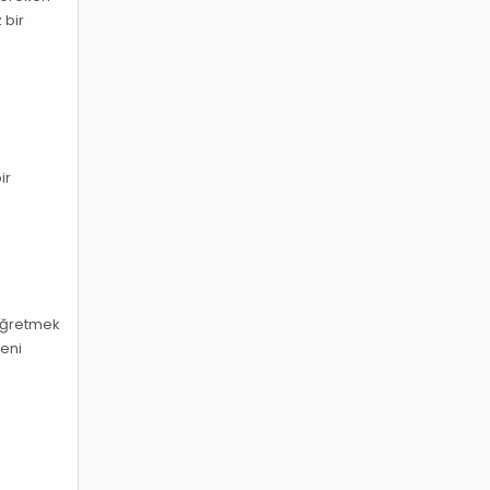
 bir
ir
 öğretmek
yeni
a