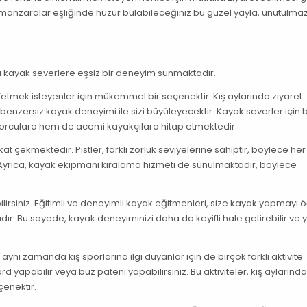
 manzaralar eşliğinde huzur bulabileceğiniz bu güzel yayla, unutulmaz
 kayak severlere eşsiz bir deneyim sunmaktadır.
etmek isteyenler için mükemmel bir seçenektir. Kış aylarında ziyaret
nzersiz kayak deneyimi ile sizi büyüleyecektir. Kayak severler için b
rculara hem de acemi kayakçılara hitap etmektedir.
kkat çekmektedir. Pistler, farklı zorluk seviyelerine sahiptir, böylece her
yrıca, kayak ekipmanı kiralama hizmeti de sunulmaktadır, böylece
irsiniz. Eğitimli ve deneyimli kayak eğitmenleri, size kayak yapmayı
dır. Bu sayede, kayak deneyiminizi daha da keyifli hale getirebilir ve 
ı zamanda kış sporlarına ilgi duyanlar için de birçok farklı aktivite
 yapabilir veya buz pateni yapabilirsiniz. Bu aktiviteler, kış aylarınd
çenektir.