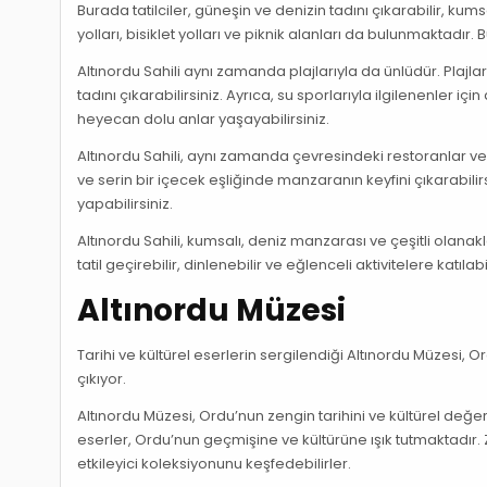
Burada tatilciler, güneşin ve denizin tadını çıkarabilir, ku
yolları, bisiklet yolları ve piknik alanları da bulunmaktadır.
Altınordu Sahili aynı zamanda plajlarıyla da ünlüdür. Plajl
tadını çıkarabilirsiniz. Ayrıca, su sporlarıyla ilgilenenler için
heyecan dolu anlar yaşayabilirsiniz.
Altınordu Sahili, aynı zamanda çevresindeki restoranlar ve 
ve serin bir içecek eşliğinde manzaranın keyfini çıkarabili
yapabilirsiniz.
Altınordu Sahili, kumsalı, deniz manzarası ve çeşitli olanakla
tatil geçirebilir, dinlenebilir ve eğlenceli aktivitelere kat
Altınordu Müzesi
Tarihi ve kültürel eserlerin sergilendiği Altınordu Müzesi, 
çıkıyor.
Altınordu Müzesi, Ordu’nun zengin tarihini ve kültürel de
eserler, Ordu’nun geçmişine ve kültürüne ışık tutmaktadır. 
etkileyici koleksiyonunu keşfedebilirler.