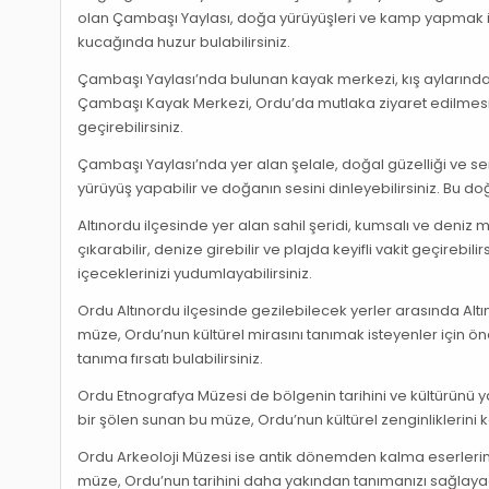
olan Çambaşı Yaylası, doğa yürüyüşleri ve kamp yapmak içi
kucağında huzur bulabilirsiniz.
Çambaşı Yaylası’nda bulunan kayak merkezi, kış aylarında
Çambaşı Kayak Merkezi, Ordu’da mutlaka ziyaret edilmesi ge
geçirebilirsiniz.
Çambaşı Yaylası’nda yer alan şelale, doğal güzelliği ve serin 
yürüyüş yapabilir ve doğanın sesini dinleyebilirsiniz. Bu do
Altınordu ilçesinde yer alan sahil şeridi, kumsalı ve deniz 
çıkarabilir, denize girebilir ve plajda keyifli vakit geçirebilir
içeceklerinizi yudumlayabilirsiniz.
Ordu Altınordu ilçesinde gezilebilecek yerler arasında Altı
müze, Ordu’nun kültürel mirasını tanımak isteyenler için ö
tanıma fırsatı bulabilirsiniz.
Ordu Etnografya Müzesi de bölgenin tarihini ve kültürünü y
bir şölen sunan bu müze, Ordu’nun kültürel zenginliklerini 
Ordu Arkeoloji Müzesi ise antik dönemden kalma eserlerin s
müze, Ordu’nun tarihini daha yakından tanımanızı sağlayac