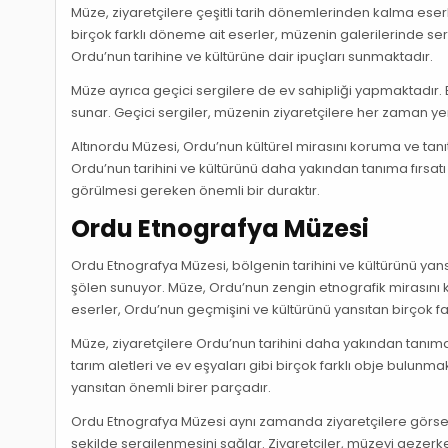
Müze, ziyaretçilere çeşitli tarih dönemlerinden kalma e
birçok farklı döneme ait eserler, müzenin galerilerinde ser
Ordu’nun tarihine ve kültürüne dair ipuçları sunmaktadır.
Müze ayrıca geçici sergilere de ev sahipliği yapmaktadır. Bu 
sunar. Geçici sergiler, müzenin ziyaretçilere her zaman y
Altınordu Müzesi, Ordu’nun kültürel mirasını koruma ve tan
Ordu’nun tarihini ve kültürünü daha yakından tanıma fırsat
görülmesi gereken önemli bir duraktır.
Ordu Etnografya Müzesi
Ordu Etnografya Müzesi, bölgenin tarihini ve kültürünü yans
şölen sunuyor. Müze, Ordu’nun zengin etnografik mirasını k
eserler, Ordu’nun geçmişini ve kültürünü yansıtan birçok fa
Müze, ziyaretçilere Ordu’nun tarihini daha yakından tanıma f
tarım aletleri ve ev eşyaları gibi birçok farklı obje bulunm
yansıtan önemli birer parçadır.
Ordu Etnografya Müzesi aynı zamanda ziyaretçilere görsel b
şekilde sergilenmesini sağlar. Ziyaretçiler, müzeyi gezerke