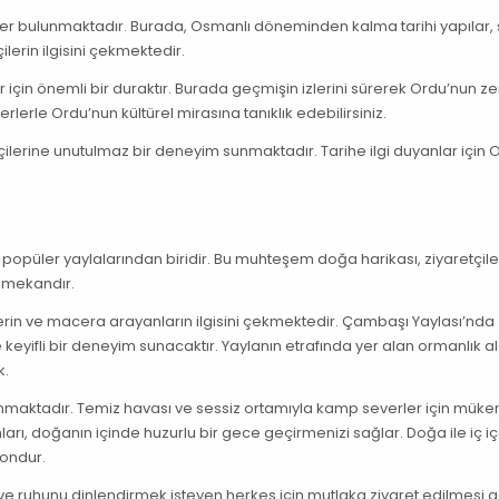
eser bulunmaktadır. Burada, Osmanlı döneminden kalma tarihi yapılar, s
lerin ilgisini çekmektedir.
er için önemli bir duraktır. Burada geçmişin izlerini sürerek Ordu’nun z
rlerle Ordu’nun kültürel mirasına tanıklık edebilirsiniz.
etçilerine unutulmaz bir deneyim sunmaktadır. Tarihe ilgi duyanlar için 
n popüler yaylalarından biridir. Bu muhteşem doğa harikası, ziyaretçi
 mekandır.
erin ve macera arayanların ilgisini çekmektedir. Çambaşı Yaylası’nda
keyifli bir deneyim sunacaktır. Yaylanın etrafında yer alan ormanlık a
k.
maktadır. Temiz havası ve sessiz ortamıyla kamp severler için müke
ları, doğanın içinde huzurlu bir gece geçirmenizi sağlar. Doğa ile iç 
yondur.
ve ruhunu dinlendirmek isteyen herkes için mutlaka ziyaret edilmesi