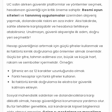
UC satın alırken güvenilir platformlar ve yöntemler seçmek,
hesabınızın güvenliği için kritik öneme sahiptir.
Resmi oyun
siteleri
ve
tanınmış uygulamalar
üzerinden alışveriş
yapmak, dolandırıcılık riskini en aza indirir. Aksi takdirde,
sahte sitelerle karşılaşabilir ve hesabınızı tehlikeye
atabilirsiniz. Unutmayın, güvenli alışverişte ilk adım, doğru
yeri seçmektir!
Hesap güvenliğinizi artırmak için güçlü şifreler kullanmak ve
iki faktörlü kimlik doğrulama gibi önlemler almak önemlidir.
Güçlü bir şifre, tahmin edilmesi zor, büyük ve küçük harf,
rakam ve semboller içermelidir. Örneğin:
Şifreniz en az 12 karakter uzunluğunda olmalı.
Farklı hesaplar için farklı şifreler kullanın.
İki faktörlü kimlik doğrulama ile ekstra bir güvenlik
katmanı ekleyin.
Sosyal mühendislik saldırıları ve dolandırıcılıklara karşı
dikkatli olmak, hesap güvenliğinizi korumanıza yardımcı olur.
Bu tür tehditler genellikle, sizi kandırarak kişisel bilgilerinizi
elde etmeyi amaçlar.
Gelen e-postalara ve mesajlara