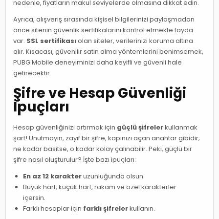
nedenle, fiyatların makul seviyelerde olmasına dikkat edin.
Ayrıca, alışveriş sırasında kişisel bilgilerinizi paylaşmadan
önce sitenin güvenlik sertifikalarını kontrol etmekte fayda
var.
SSL sertifikası
olan siteler, verilerinizi koruma altına
alır. Kısacası, güvenilir satın alma yöntemlerini benimsemek,
PUBG Mobile deneyiminizi daha keyifli ve güvenli hale
getirecektir.
Şifre ve Hesap Güvenliği
İpuçları
Hesap güvenliğinizi artırmak için
güçlü şifreler
kullanmak
şart! Unutmayın, zayıf bir şifre, kapınızı açan anahtar gibidir;
ne kadar basitse, o kadar kolay çalınabilir. Peki, güçlü bir
şifre nasıl oluşturulur? İşte bazı ipuçları:
En az 12 karakter
uzunluğunda olsun.
Büyük harf, küçük harf, rakam ve özel karakterler
içersin.
Farklı hesaplar için
farklı şifreler
kullanın.