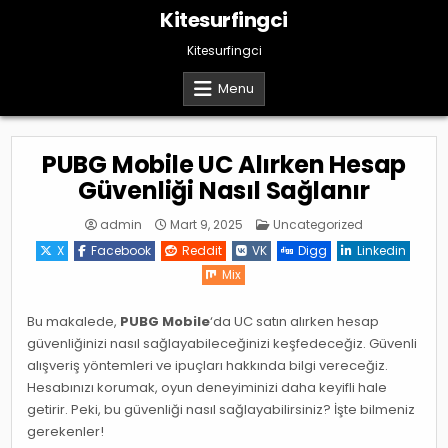
Skip
Kitesurfingci
to
content
Kitesurfingci
Menu
PUBG Mobile UC Alırken Hesap
Güvenliği Nasıl Sağlanır
Posted
admin
Mart 9, 2025
Uncategorized
in
X
Facebook
Reddit
VK
Digg
Linkedin
Mix
Bu makalede,
PUBG Mobile
‘da UC satın alırken hesap
güvenliğinizi nasıl sağlayabileceğinizi keşfedeceğiz. Güvenli
alışveriş yöntemleri ve ipuçları hakkında bilgi vereceğiz.
Hesabınızı korumak, oyun deneyiminizi daha keyifli hale
getirir. Peki, bu güvenliği nasıl sağlayabilirsiniz? İşte bilmeniz
gerekenler!