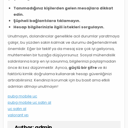
Tanımadığınız kişilerden gelen mesajlara dikkat
edin.
Şüpheli bağlantılara tıklamayın.
Hesap bilgilerinizle ilgili istekleri sorgulayın.
Unutmayın, dolandırıcılar genellikle acil durumlar yaratmaya
çalışır, bu yüzden sakin kalmak ve durumu değerlendirmek
önemlidir. Eğer bir teklif ya da mesaj size çok iyi geliyorsa,
muhtemelen bir tuzağa düşüyorsunuz. Sosyal mühendislik
saldırılarına karşı en iyi savunma, bilgilerinizi paylaşmadan
önce iki kez düşünmektir. Ayrıca,
güçlü bir şifre
ve iki
faktörlü kimlik doğrulama kullanarak hesap güvenliğinizi
artırabilirsiniz. Kendinizi korumak için bu basit ama etkili
adımları atmayı unutmayın!
pubg mobile uc
pubg mobile uc satın al
uc satın al
valorant vp
Author:
admin