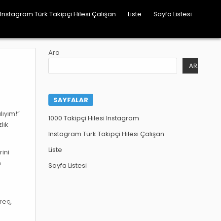
Instagram Türk Takipçi Hilesi Çalışan
Liste
Sayfa Listesi
Ara
ARA
SAYFALAR
lıyım!”
1000 Takipçi Hilesi Instagram
lık
Instagram Türk Takipçi Hilesi Çalışan
Liste
rini
n
Sayfa Listesi
reç,