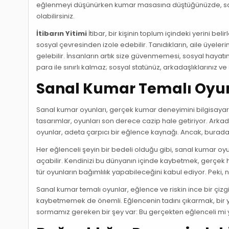
eğlenmeyi düşünürken kumar masasına düştüğünüzde, sah
olabilirsiniz.
İtibarın Yitimi
İtibar, bir kişinin toplum içindeki yerini 
sosyal çevresinden izole edebilir. Tanıdıkların, aile üyeler
gelebilir. İnsanların artık size güvenmemesi, sosyal hayatı
para ile sınırlı kalmaz; sosyal statünüz, arkadaşlıklarınız ve s
Sanal Kumar Temalı Oyunl
Sanal kumar oyunları, gerçek kumar deneyimini bilgisayar ekr
tasarımlar, oyunları son derece cazip hale getiriyor. Arkad
oyunlar, adeta çarpıcı bir eğlence kaynağı. Ancak, burada
Her eğlenceli şeyin bir bedeli olduğu gibi, sanal kumar oyu
açabilir. Kendinizi bu dünyanın içinde kaybetmek, gerçek ha
tür oyunların bağımlılık yapabileceğini kabul ediyor. Peki,
Sanal kumar temalı oyunlar, eğlence ve riskin ince bir çizg
kaybetmemek de önemli. Eğlencenin tadını çıkarmak, bir ye
sormamız gereken bir şey var: Bu gerçekten eğlenceli mi yo