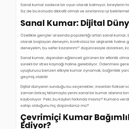
Sanal kumar sadece bir oyun olarak kalmıyor; bireylerin hayat
Siz de bu konuda dikkatli olmalı ve sınırlarınızı iyi belirlemeli
Sanal Kumar: Dijital Dün
Özellikle gençler arasında popülerliği artan sanal kumar, b
olarak başlayan deneyim, kontrolsüz bir alışkanlık haline g
deneyelim, bu sefer kazanırım!” düşüncesiyle dolarken, kay
Sanal kumar, dışarıdan eğlenceli görünen bir etkinlik olmas
sürekli bir stres kaynağı haline gelebiliyor. Ödenmesi gerek
uyuşturucu benzeri etkiyle kumar oynamak, bağımlılık yarata
geçmiş olabilir.
Dijital dünyanın sunduğu bu seçenekler, insanları fiziksel 
zaman birkaç tıklamayla yerini sanal bir kumar alanına b
kayboluyor. Peki, bu kaybın farkında mısınız? Kumara verdi
sahip olduğunu hiç düşündünüz mü?
Çevrimiçi Kumar Bağımlılığ
Ediyor?