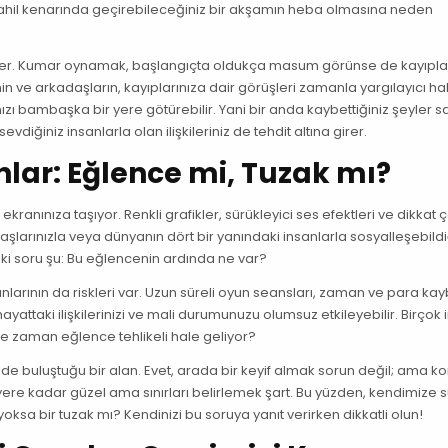
il kenarında geçirebileceğiniz bir akşamın heba olmasına neden
belirler. Kumar oynamak, başlangıçta oldukça masum görünse de kayıplar,
inin ve arkadaşların, kayıplarınıza dair görüşleri zamanla yargılayıcı ha
nızı bambaşka bir yere götürebilir. Yani bir anda kaybettiğiniz şeyler
evdiğiniz insanlarla olan ilişkileriniz de tehdit altına girer.
ar: Eğlence mi, Tuzak mı?
anınıza taşıyor. Renkli grafikler, sürükleyici ses efektleri ve dikkat ç
aşlarınızla veya dünyanın dört bir yanındaki insanlarla sosyalleşebildi
ki soru şu: Bu eğlencenin ardında ne var?
nlarının da riskleri var. Uzun süreli oyun seansları, zaman ve para kay
yattaki ilişkilerinizi ve mali durumunuzu olumsuz etkileyebilir. Birçok 
 ne zaman eğlence tehlikeli hale geliyor?
ide buluştuğu bir alan. Evet, arada bir keyif almak sorun değil; ama ko
re kadar güzel ama sınırları belirlemek şart. Bu yüzden, kendimize s
ksa bir tuzak mı? Kendinizi bu soruya yanıt verirken dikkatli olun!