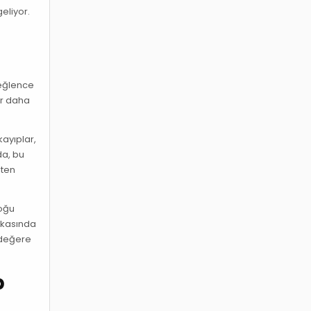
geliyor.
 eğlence
ir daha
kayıplar,
da, bu
şten
çoğu
rkasında
r değere
p