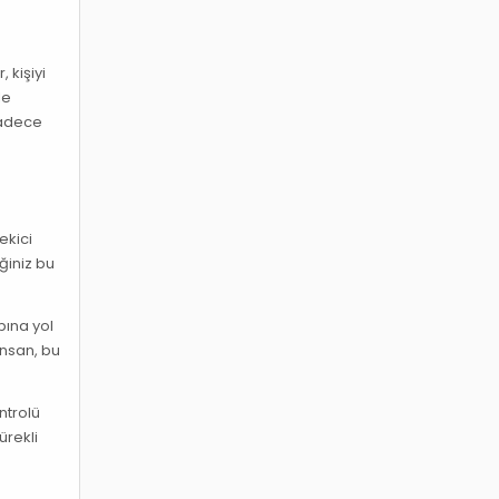
 kişiyi
le
 sadece
ekici
ğiniz bu
bına yol
insan, bu
ntrolü
ürekli