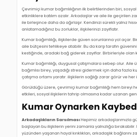
Çevrimiçi kumar bağımlılığının ilk belirtilerinden biri, 
etkinliklere katılım azalır. Arkadaşlar ve aile ile geçirilen 
ile birleşince daha da ağırlaşır. Kendinizi sürekli yalnız 
anlatamadığınız bu zorluklar, ilişkilerinizi zayıflatır.
Kumar bağımlılığı, ilişkilerde güven sorunlarına yol açar. Bi
aile bütçesini tehlikeye atabilir. Bu da karşı tarafın güvenini s
kestiğinde, aradaki bağ giderek zayıflar. Birbirleriyle ol
Kumar bağımlılığı, duygusal çatışmalara sebep olur. Aile 
bağımlısı birey, yaşadığı stresi gidermek için daha fazla ku
çatışma ortamı yaratır. ilişkilerin sağlığı zarar görür ve her
Görüldüğü üzere, çevrimiçi kumar bağımlılığı hem bireyi h
etkileri, sosyal ilişkilerin tahrip olmasına kadar uzanan ge
Kumar Oynarken Kaybedile
Arkadaşlıkların Sarsılması
Hepimiz arkadaşlarımızla güz
başlayan bu ilişkilerin yerini zamanla yalnızlığa bırakabilir.
yüzünden yaşanan hayal kırıklıkları, arkadaşlık bağlarını zay