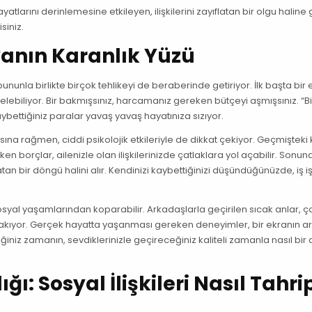
larını derinlemesine etkileyen, ilişkilerini zayıflatan bir olgu haline 
siniz.
yanın Karanlık Yüzü
ununla birlikte birçok tehlikeyi de beraberinde getiriyor. İlk başta bir
elebiliyor. Bir bakmışsınız, harcamanız gereken bütçeyi aşmışsınız. “B
bettiğiniz paralar yavaş yavaş hayatınıza sızıyor.
ına rağmen, ciddi psikolojik etkileriyle de dikkat çekiyor. Geçmişteki 
en borçlar, ailenizle olan ilişkilerinizde çatlaklara yol açabilir. Sonun
n bir döngü halini alır. Kendinizi kaybettiğinizi düşündüğünüzde, iş i
sosyal yaşamlarından koparabilir. Arkadaşlarla geçirilen sıcak anlar, 
ırakıyor. Gerçek hayatta yaşanması gereken deneyimler, bir ekranın a
ğiniz zamanın, sevdiklerinizle geçireceğiniz kaliteli zamanla nasıl bi
ı: Sosyal İlişkileri Nasıl Tahri