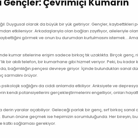
i Gençler: Çevrimiçi Kumarın
il. Duygusal olarak da büyük bir yük getiriyor. Gençler, kaybettikleri 
mdan etkileniyor. Arkadaşlarıyla olan bağları zayıflıyor, aileleriyle ola
ekli kaybettiğini görmek ve onun bu durumdan kurtulmasını istemek… Am
de kumar sitelerine erişim sadece birkaç tık uzaklıkta. Birçok genç, r
k bir akıllı telefon, bir kumarhane gibi hizmet veriyor. Peki, bu kadar 
ada, bağımlılığın pençesi devreye giriyor. İçinde bulundukları sanal dü
ç sarmalını örüyor.
psikolojik sağlığını da ciddi anlamda etkiliyor. Anksiyete ve depresyo
in kendi potansiyellerini gerçekleştirmelerini engelliyor, onları hayat
a derin yaralar açabiliyor. Geleceği parlak bir genç, sırf birkaç sanal
. Bunun önüne geçmek ise hepimizin sorumluluğunda. Her bireyin, b
e katkı sağlaması gerekiyor.