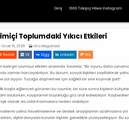
Giriş
1000 Takipçi Hilesi Instagram
miçi Toplumdaki Yıkıcı Etkileri
Posted
Ocak 10, 2025
Uncategorized
in
Reddit
VK
Digg
Linkedin
Mix
n belirgin olumsuz etkileri arasında. İnsanlar, “Bir oyunu daha oynama
da zaman harcayabiliyor. Bu durum, sosyal ilişkileri zayıflatarak yalnız
hissine yol açıyor. Tuzağa düşmemek için sağlıklı bir sınır koymak şart!
lk başta eğlenceli görünen bu oyunlar, bir süre sonra kişilerin bütçele
ni avuturken, kayıplarının büyüklüğü göz ardı edilebiliyor. Kaybedile
jik olarak da ciddi travmalara neden olabiliyor.
kendilerini yalnız hissetmelerine ve destek arayışlarının azalmasına yol
rken, dijital dünyada kurulan ilişkiler genellikle yüzeyselleşiyor. Bu sü