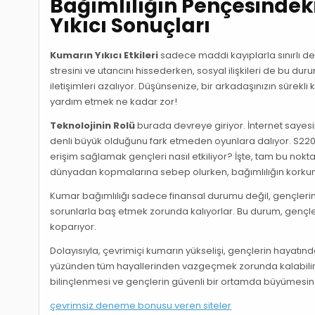
Bağımlılığın Pençesindek
Yıkıcı Sonuçları
Kumarın Yıkıcı Etkileri
sadece maddi kayıplarla sınırlı değ
stresini ve utancını hissederken, sosyal ilişkileri de bu duru
iletişimleri azalıyor. Düşünsenize, bir arkadaşınızın sür
yardım etmek ne kadar zor!
Teknolojinin Rolü
burada devreye giriyor. İnternet sayesin
denli büyük olduğunu fark etmeden oyunlara dalıyor. S220’li
erişim sağlamak gençleri nasıl etkiliyor? İşte, tam bu nokt
dünyadan kopmalarına sebep olurken, bağımlılığın korkun
Kumar bağımlılığı sadece finansal durumu değil, gençlerin 
sorunlarla baş etmek zorunda kalıyorlar. Bu durum, gençler
koparıyor.
Dolayısıyla, çevrimiçi kumarın yükselişi, gençlerin hayatınd
yüzünden tüm hayallerinden vazgeçmek zorunda kalabilir
bilinçlenmesi ve gençlerin güvenli bir ortamda büyümesin
çevrimsiz deneme bonusu veren siteler