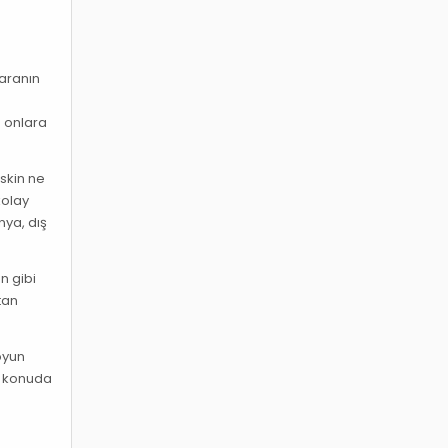
paranın
n
a onlara
iskin ne
kolay
nya, dış
n gibi
tan
 oyun
u konuda