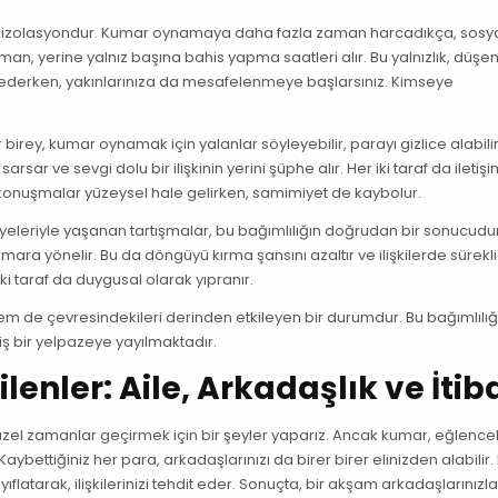
sosyal izolasyondur. Kumar oynamaya daha fazla zaman harcadıkça, sosy
zaman, yerine yalnız başına bahis yapma saatleri alır. Bu yalnızlık, düşen
hissederken, yakınlarınıza da mesafelenmeye başlarsınız. Kimseye
r birey, kumar oynamak için yalanlar söyleyebilir, parayı gizlice alabili
arsar ve sevgi dolu bir ilişkinin yerini şüphe alır. Her iki taraf da iletişi
an konuşmalar yüzeysel hale gelirken, samimiyet de kaybolur.
üyeleriyle yaşanan tartışmalar, bu bağımlılığın doğrudan bir sonucudu
mara yönelir. Bu da döngüyü kırma şansını azaltır ve ilişkilerde sürekli
 iki taraf da duygusal olarak yıpranır.
em de çevresindekileri derinden etkileyen bir durumdur. Bu bağımlılığ
niş bir yelpazeye yayılmaktadır.
nler: Aile, Arkadaşlık ve İtib
el zamanlar geçirmek için bir şeyler yaparız. Ancak kumar, eğlencel
 Kaybettiğiniz her para, arkadaşlarınızı da birer birer elinizden alabilir
ıflatarak, ilişkilerinizi tehdit eder. Sonuçta, bir akşam arkadaşlarınızl