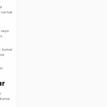
al
 ruh hali
r veya
mi
r. Kumar
 bir
ın
ar
i
. Kumar
a