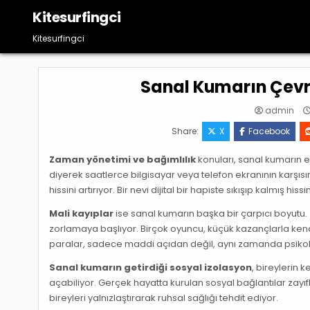
Skip
Kitesurfingci
to
content
Kitesurfingci
Sanal Kumarın Çevri
admin
Share:
X
Facebook
Zaman yönetimi ve bağımlılık
konuları, sanal kumarın e
diyerek saatlerce bilgisayar veya telefon ekranının karşısın
hissini artırıyor. Bir nevi dijital bir hapiste sıkışıp kalmış 
Mali kayıplar
ise sanal kumarın başka bir çarpıcı boyutu. İ
zorlamaya başlıyor. Birçok oyuncu, küçük kazançlarla kendi
paralar, sadece maddi açıdan değil, aynı zamanda psikolo
Sanal kumarın getirdiği sosyal izolasyon
, bireylerin 
açabiliyor. Gerçek hayatta kurulan sosyal bağlantılar zayıfla
bireyleri yalnızlaştırarak ruhsal sağlığı tehdit ediyor.