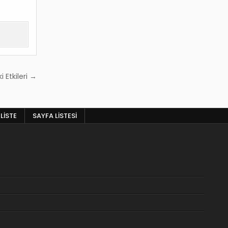
 Etkileri →
LISTE
SAYFA LISTESI