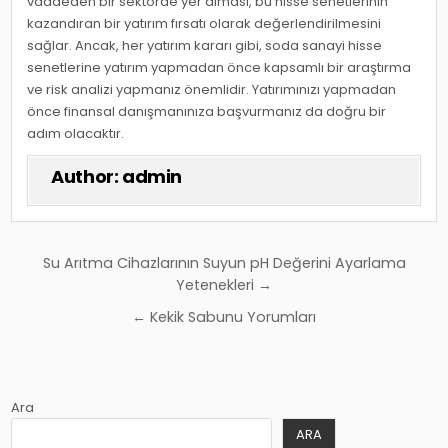
vaadeden bir sektörde yer alması, bu hisse senetlerinin
kazandıran bir yatırım fırsatı olarak değerlendirilmesini
sağlar. Ancak, her yatırım kararı gibi, soda sanayi hisse
senetlerine yatırım yapmadan önce kapsamlı bir araştırma
ve risk analizi yapmanız önemlidir. Yatırımınızı yapmadan
önce finansal danışmanınıza başvurmanız da doğru bir
adım olacaktır.
Author:
admin
Yazı
Su Arıtma Cihazlarının Suyun pH Değerini Ayarlama
gezinmesi
Yetenekleri →
← Kekik Sabunu Yorumları
Ara
ARA