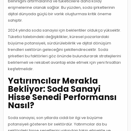
bilinirliğini artırmalarına ve tüketicilere daha kolay
erişmelerine olanak sağlar. Bu yüzden, soda şirketlerinin
dijital dünyada güçlü bir varlık oluşturması kritik öneme
sahiptir.
2024 yılında soda sanayisi için beklentiler oldukça yüksektir.
Tüketici talebindeki değişiklikler, küresel pazarlardaki
büyüme potansiyeli, sürdürülebilirlik ve dijital dönüşüm
trendleri sektörün geleceğini şekillendirecektir. Soda
şirketleri bu faktörleri göz önünde bulundurarak stratejilerini
belirlemeli ve rekabet avantajı elde etmek için yeni fırsatları
keşfetmelidir.
Yatırımcılar Merakla
Bekliyor: Soda Sanayi
Hisse Senedi Performansı
Nasıl?
Soda sanayisi, son yıllarda ciddi bir ilgi ve büyüme
potansiyeli gösteren bir sektördür. Yatırımcılar da bu
sektördeki hisse senetlerini yakından takip etmekte ve