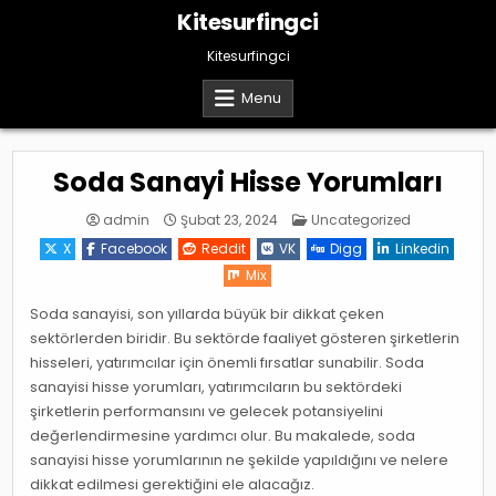
Skip
Kitesurfingci
to
content
Kitesurfingci
Menu
Soda Sanayi Hisse Yorumları
Posted
admin
Şubat 23, 2024
Uncategorized
in
X
Facebook
Reddit
VK
Digg
Linkedin
Mix
Soda sanayisi, son yıllarda büyük bir dikkat çeken
sektörlerden biridir. Bu sektörde faaliyet gösteren şirketlerin
hisseleri, yatırımcılar için önemli fırsatlar sunabilir. Soda
sanayisi hisse yorumları, yatırımcıların bu sektördeki
şirketlerin performansını ve gelecek potansiyelini
değerlendirmesine yardımcı olur. Bu makalede, soda
sanayisi hisse yorumlarının ne şekilde yapıldığını ve nelere
dikkat edilmesi gerektiğini ele alacağız.