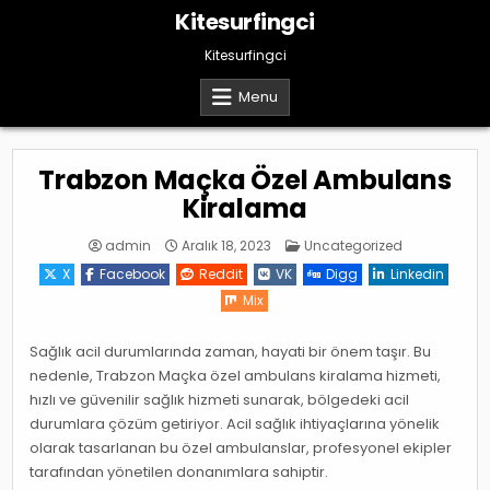
Skip
Kitesurfingci
to
content
Kitesurfingci
Menu
Trabzon Maçka Özel Ambulans
Kiralama
Posted
admin
Aralık 18, 2023
Uncategorized
in
X
Facebook
Reddit
VK
Digg
Linkedin
Mix
Sağlık acil durumlarında zaman, hayati bir önem taşır. Bu
nedenle, Trabzon Maçka özel ambulans kiralama hizmeti,
hızlı ve güvenilir sağlık hizmeti sunarak, bölgedeki acil
durumlara çözüm getiriyor. Acil sağlık ihtiyaçlarına yönelik
olarak tasarlanan bu özel ambulanslar, profesyonel ekipler
tarafından yönetilen donanımlara sahiptir.