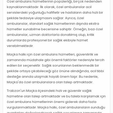
Özel ambulans hizmetlerinin popülerliği, birçok nedenden
kaynaklanmaktadır. İlk olarak, özel ambulanslar acil
servislerdeki yoğunluğu hafifletir ve hastaların daha hızlı bir
şekilde tedaviye ulaşmasını sağlar. Ayrıca, özel
ambulanslar, standart sağlık hizmetlerinin dışında ekstra
hizmetler sunabilme becerisine sahiptir. Örneğin, bazı özel
ambulanslar, uzman doktorlarla donatılmış olup, kritik
durumlarda profesyonel bir sağlık ekibiyle hizmet
verebilmektedir.
Maçka halkı için özel ambulans hizmetleri, güvenilirlik ve
zamanında müdahale gibi önemli faktörler nedeniyle tercih
edilen bir seçenektir. Sağlık sorunlarının beklenmedik bir
şekilde ortaya çıkabileceği göz önüne alındığında, acil tıbbi
desteğe anında ulaşmak hayati önem taşır. Bu nedenle,
Maçka'da özel ambulanslara olan talep artmaktadır.
Trabzon'un Maçka ilçesindeki hızlı ve güvenilir sağlık
hizmetine olan talep artmaktadır ve bu talebi karşılamak için
özel ambulans hizmetlerinin önemi giderek daha fazla
vurgulanmaktadır. Maçka halkı, özel ambulansların sunduğu
avantajları değerlendirerek sağlık sorunlarına zamanında