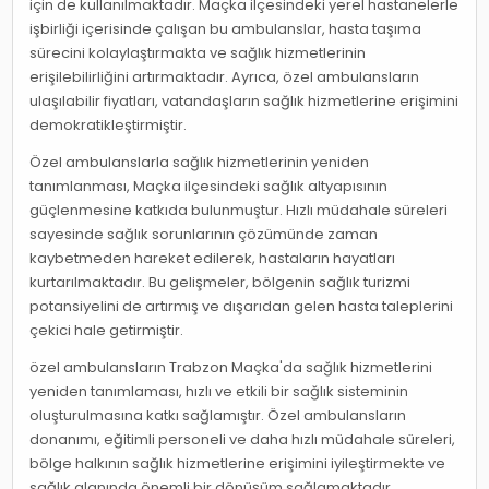
için de kullanılmaktadır. Maçka ilçesindeki yerel hastanelerle
işbirliği içerisinde çalışan bu ambulanslar, hasta taşıma
sürecini kolaylaştırmakta ve sağlık hizmetlerinin
erişilebilirliğini artırmaktadır. Ayrıca, özel ambulansların
ulaşılabilir fiyatları, vatandaşların sağlık hizmetlerine erişimini
demokratikleştirmiştir.
Özel ambulanslarla sağlık hizmetlerinin yeniden
tanımlanması, Maçka ilçesindeki sağlık altyapısının
güçlenmesine katkıda bulunmuştur. Hızlı müdahale süreleri
sayesinde sağlık sorunlarının çözümünde zaman
kaybetmeden hareket edilerek, hastaların hayatları
kurtarılmaktadır. Bu gelişmeler, bölgenin sağlık turizmi
potansiyelini de artırmış ve dışarıdan gelen hasta taleplerini
çekici hale getirmiştir.
özel ambulansların Trabzon Maçka'da sağlık hizmetlerini
yeniden tanımlaması, hızlı ve etkili bir sağlık sisteminin
oluşturulmasına katkı sağlamıştır. Özel ambulansların
donanımı, eğitimli personeli ve daha hızlı müdahale süreleri,
bölge halkının sağlık hizmetlerine erişimini iyileştirmekte ve
sağlık alanında önemli bir dönüşüm sağlamaktadır.