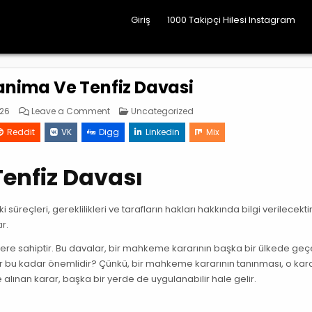
Giriş
1000 Takipçi Hilesi Instagram
anima Ve Tenfiz Davasi
on
Posted
026
Leave a Comment
Uncategorized
Turkiyede
in
Tanima
Reddit
VK
Digg
Linkedin
Mix
Ve
Tenfiz
Davasi
enfiz Davası
üreçleri, gereklilikleri ve tarafların hakları hakkında bilgi verilecektir
ır.
yere sahiptir. Bu davalar, bir mahkeme kararının başka bir ülkede geçe
r bu kadar önemlidir? Çünkü, bir mahkeme kararının tanınması, o kar
 alınan karar, başka bir yerde de uygulanabilir hale gelir.