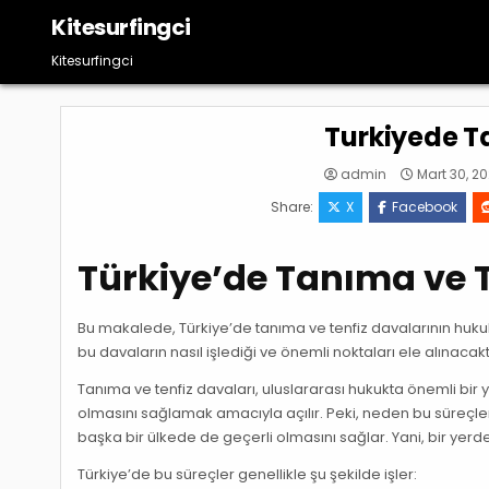
Skip
Kitesurfingci
to
content
Kitesurfingci
Turkiyede T
admin
Mart 30, 2
Share:
X
Facebook
Türkiye’de Tanıma ve T
Bu makalede, Türkiye’de tanıma ve tenfiz davalarının hukuki s
bu davaların nasıl işlediği ve önemli noktaları ele alınacakt
Tanıma ve tenfiz davaları, uluslararası hukukta önemli bir 
olmasını sağlamak amacıyla açılır. Peki, neden bu süreçle
başka bir ülkede de geçerli olmasını sağlar. Yani, bir yerde
Türkiye’de bu süreçler genellikle şu şekilde işler: