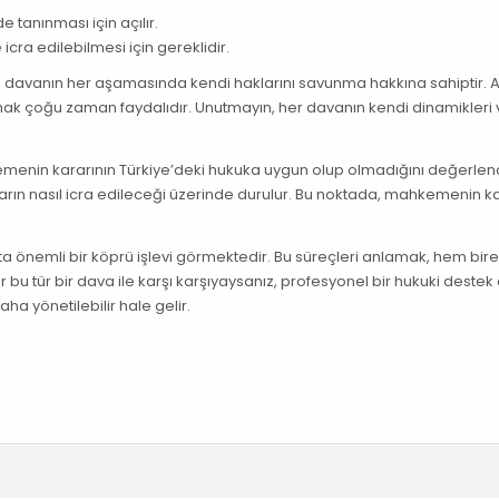
tanınması için açılır.
ra edilebilmesi için gereklidir.
ar, davanın her aşamasında kendi haklarını savunma hakkına sahiptir. 
mak çoğu zaman faydalıdır. Unutmayın, her davanın kendi dinamikleri 
nin kararının Türkiye’deki hukuka uygun olup olmadığını değerlendi
rarın nasıl icra edileceği üzerinde durulur. Bu noktada, mahkemenin ka
ta önemli bir köprü işlevi görmektedir. Bu süreçleri anlamak, hem bire
r bu tür bir dava ile karşı karşıyaysanız, profesyonel bir hukuki destek
ha yönetilebilir hale gelir.