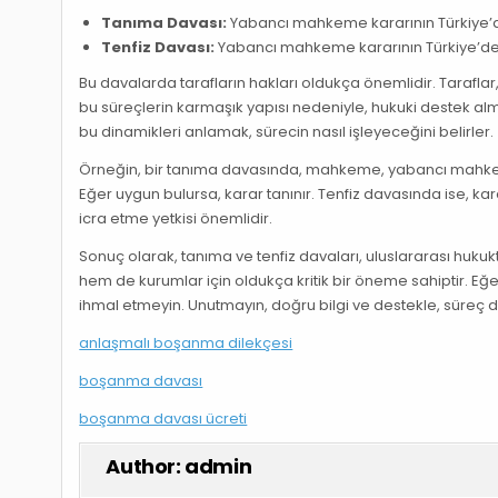
Tanıma Davası:
Yabancı mahkeme kararının Türkiye’de 
Tenfiz Davası:
Yabancı mahkeme kararının Türkiye’de ic
Bu davalarda tarafların hakları oldukça önemlidir. Tarafl
bu süreçlerin karmaşık yapısı nedeniyle, hukuki destek al
bu dinamikleri anlamak, sürecin nasıl işleyeceğini belirler.
Örneğin, bir tanıma davasında, mahkeme, yabancı mahkeme
Eğer uygun bulursa, karar tanınır. Tenfiz davasında ise, ka
icra etme yetkisi önemlidir.
Sonuç olarak, tanıma ve tenfiz davaları, uluslararası hukuk
hem de kurumlar için oldukça kritik bir öneme sahiptir. Eğe
ihmal etmeyin. Unutmayın, doğru bilgi ve destekle, süreç da
anlaşmalı boşanma dilekçesi
boşanma davası
boşanma davası ücreti
Author:
admin