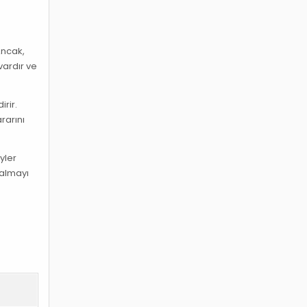
Ancak,
vardır ve
rir.
rarını
yler
 almayı