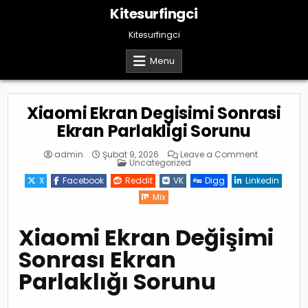
Skip
Kitesurfingci
to
content
Kitesurfingci
Menu
Xiaomi Ekran Degisimi Sonrasi
Ekran Parlakligi Sorunu
on
admin
Şubat 9, 2026
Leave a Comment
Posted
Xiaomi
Uncategorized
in
Ekran
Degisimi
X
Facebook
Reddit
VK
Digg
Linkedin
Sonrasi
Ekran
Mix
Parlakligi
Sorunu
Xiaomi Ekran Değişimi
Sonrası Ekran
Parlaklığı Sorunu